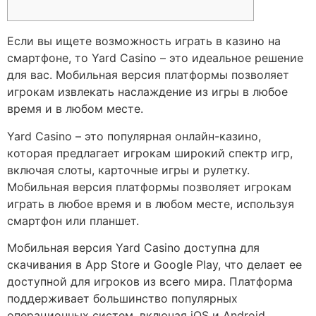
Если вы ищете возможность играть в казино на
смартфоне, то Yard Casino – это идеальное решение
для вас. Мобильная версия платформы позволяет
игрокам извлекать наслаждение из игры в любое
время и в любом месте.
Yard Casino – это популярная онлайн-казино,
которая предлагает игрокам широкий спектр игр,
включая слоты, карточные игры и рулетку.
Мобильная версия платформы позволяет игрокам
играть в любое время и в любом месте, используя
смартфон или планшет.
Мобильная версия Yard Casino доступна для
скачивания в App Store и Google Play, что делает ее
доступной для игроков из всего мира. Платформа
поддерживает большинство популярных
операционных систем, включая iOS и Android.