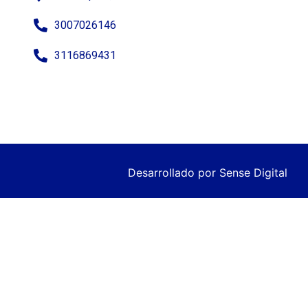
3007026146
3116869431
Desarrollado por
Sense Digital