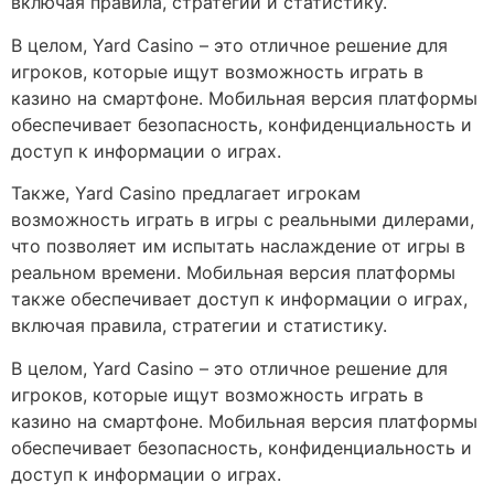
включая правила, стратегии и статистику.
В целом, Yard Casino – это отличное решение для
игроков, которые ищут возможность играть в
казино на смартфоне. Мобильная версия платформы
обеспечивает безопасность, конфиденциальность и
доступ к информации о играх.
Также, Yard Casino предлагает игрокам
возможность играть в игры с реальными дилерами,
что позволяет им испытать наслаждение от игры в
реальном времени. Мобильная версия платформы
также обеспечивает доступ к информации о играх,
включая правила, стратегии и статистику.
В целом, Yard Casino – это отличное решение для
игроков, которые ищут возможность играть в
казино на смартфоне. Мобильная версия платформы
обеспечивает безопасность, конфиденциальность и
доступ к информации о играх.