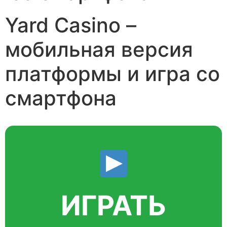
Yard Casino –
мобильная версия
платформы и игра со
смартфона
ИГРАТЬ