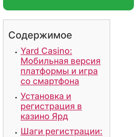
Содержимое
Yard Casino:
Мобильная версия
платформы и игра
со смартфона
Установка и
регистрация в
казино Ярд
Шаги регистрации: