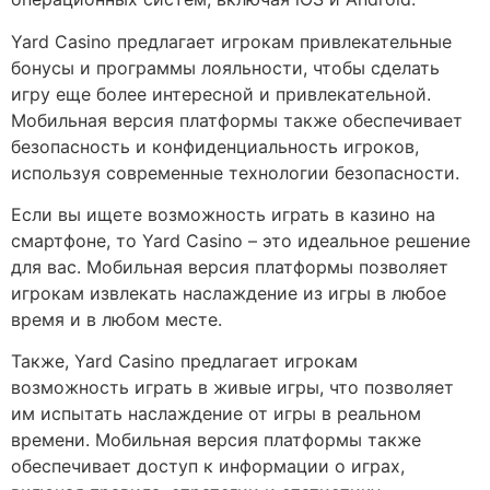
Yard Casino предлагает игрокам привлекательные
бонусы и программы лояльности, чтобы сделать
игру еще более интересной и привлекательной.
Мобильная версия платформы также обеспечивает
безопасность и конфиденциальность игроков,
используя современные технологии безопасности.
Если вы ищете возможность играть в казино на
смартфоне, то Yard Casino – это идеальное решение
для вас. Мобильная версия платформы позволяет
игрокам извлекать наслаждение из игры в любое
время и в любом месте.
Также, Yard Casino предлагает игрокам
возможность играть в живые игры, что позволяет
им испытать наслаждение от игры в реальном
времени. Мобильная версия платформы также
обеспечивает доступ к информации о играх,