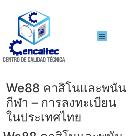
We88 คาสิโนและพนัน
กีฬา – การลงทะเบียน
ในประเทศไทย