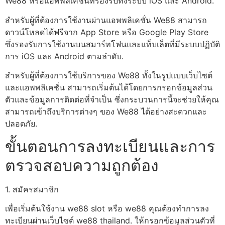
We88 หรือแอพพลิเคชั่นที่รองรับทั้งระบบ iOS และ Android.
สำหรับผู้ที่ต้องการใช้งานผ่านแอพพลิเคชั่น We88 สามารถ
ดาวน์โหลดได้ฟรีจาก App Store หรือ Google Play Store
ซึ่งรองรับการใช้งานบนสมาร์ทโฟนและแท็บเล็ตที่มีระบบปฏิบัติ
การ iOS และ Android ตามลำดับ.
สำหรับผู้ที่ต้องการใช้บริการของ We88 ทั้งในรูปแบบเว็บไซต์
และแอพพลิเคชั่น สามารถเริ่มต้นได้โดยการกรอกข้อมูลส่วน
ตัวและข้อมูลการติดต่อที่จำเป็น ซึ่งกระบวนการนี้จะช่วยให้คุณ
สามารถเข้าถึงบริการต่างๆ ของ We88 ได้อย่างสะดวกและ
ปลอดภัย.
ขั้นตอนการลงทะเบียนและการ
ตรวจสอบความถูกต้อง
1. สมัครสมาชิก
เพื่อเริ่มต้นใช้งาน we88 slot หรือ we88 คุณต้องทำการลง
ทะเบียนผ่านเว็บไซต์ we88 thailand. ให้กรอกข้อมูลส่วนตัวที่