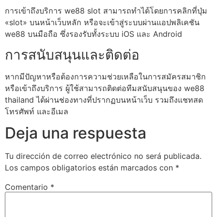
การเข้าถึงบริการ we88 slot สามารถทำได้โดยการคลิกที่ปุ่ม
«slot» บนหน้าเว็บหลัก หรือจะเข้าสู่ระบบผ่านแอปพลิเคชัน
we88 บนมือถือ ซึ่งรองรับทั้งระบบ iOS และ Android
การสนับสนุนและติดต่อ
หากมีปัญหาหรือต้องการความช่วยเหลือในการสมัครสมาชิก
หรือเข้าถึงบริการ ผู้ใช้สามารถติดต่อทีมสนับสนุนของ we88
thailand ได้ผ่านช่องทางที่ปรากฏบนหน้าเว็บ รวมถึงแชทสด
โทรศัพท์ และอีเมล
Deja una respuesta
Tu dirección de correo electrónico no será publicada.
Los campos obligatorios están marcados con
*
Comentario
*