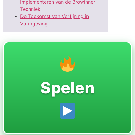
Implementeren van de Browinner
Techniek
De Toekomst van Verfijning in
Vormgeving
Spelen