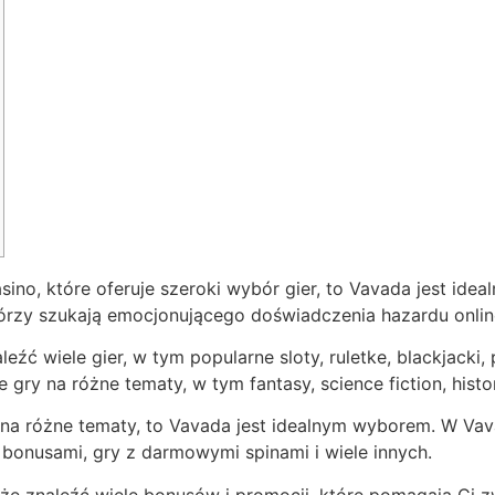
sino, które oferuje szeroki wybór gier, to Vavada jest id
tórzy szukają emocjonującego doświadczenia hazardu onlin
źć wiele gier, w tym popularne sloty, ruletke, blackjacki,
uje gry na różne tematy, w tym fantasy, science fiction, histo
ry na różne tematy, to Vavada jest idealnym wyborem. W Vav
bonusami, gry z darmowymi spinami i wiele innych.
że znaleźć wiele bonusów i promocji, które pomagają Ci 