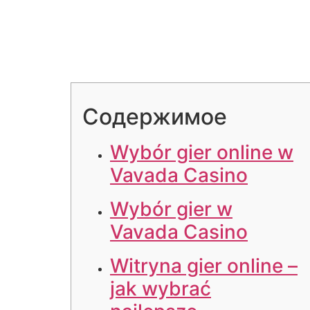
Содержимое
Wybór gier online w
Vavada Casino
Wybór gier w
Vavada Casino
Witryna gier online –
jak wybrać