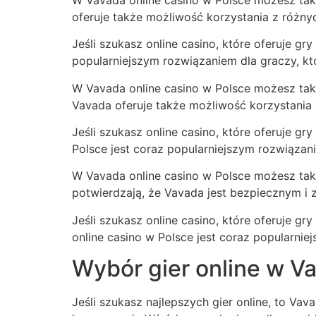
oferuje także możliwość korzystania z różny
Jeśli szukasz online casino, które oferuje g
popularniejszym rozwiązaniem dla graczy, k
W Vavada online casino w Polsce możesz także
Vavada oferuje także możliwość korzystania z 
Jeśli szukasz online casino, które oferuje g
Polsce jest coraz popularniejszym rozwiązan
W Vavada online casino w Polsce możesz także
potwierdzają, że Vavada jest bezpiecznym i 
Jeśli szukasz online casino, które oferuje g
online casino w Polsce jest coraz popularni
Wybór gier online w V
Jeśli szukasz najlepszych gier online, to Va