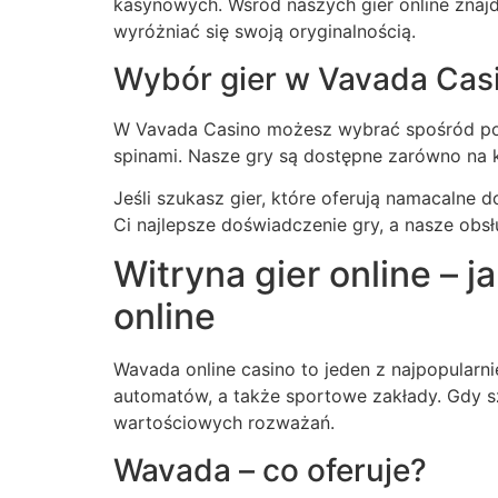
kasynowych. Wśród naszych gier online znajdz
wyróżniać się swoją oryginalnością.
Wybór gier w Vavada Cas
W Vavada Casino możesz wybrać spośród pona
spinami. Nasze gry są dostępne zarówno na k
Jeśli szukasz gier, które oferują namacalne
Ci najlepsze doświadczenie gry, a nasze obs
Witryna gier online – 
online
Wavada online casino to jeden z najpopularni
automatów, a także sportowe zakłady. Gdy sz
wartościowych rozważań.
Wavada – co oferuje?