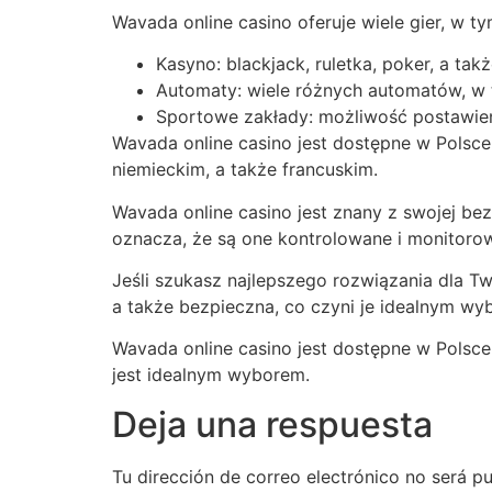
Wavada online casino oferuje wiele gier, w ty
Kasyno: blackjack, ruletka, poker, a tak
Automaty: wiele różnych automatów, w ty
Sportowe zakłady: możliwość postawieni
Wavada online casino jest dostępne w Polsce,
niemieckim, a także francuskim.
Wavada online casino jest znany z swojej be
oznacza, że są one kontrolowane i monitoro
Jeśli szukasz najlepszego rozwiązania dla Tw
a także bezpieczna, co czyni je idealnym wy
Wavada online casino jest dostępne w Polsce
jest idealnym wyborem.
Deja una respuesta
Tu dirección de correo electrónico no será pu