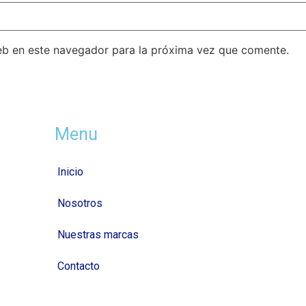
eb en este navegador para la próxima vez que comente.
Menu
Inicio
Nosotros
Nuestras marcas
Contacto