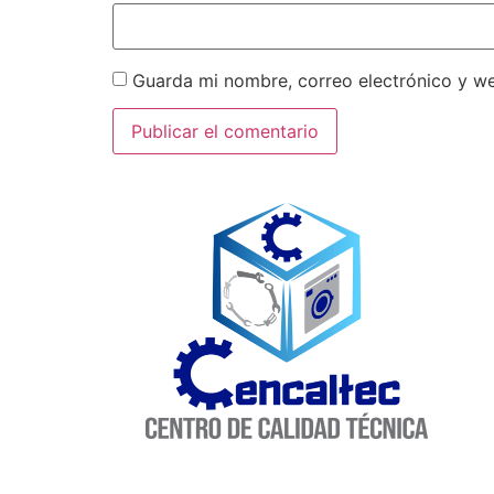
Guarda mi nombre, correo electrónico y w