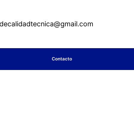
ldecalidadtecnica@gmail.com
Contacto