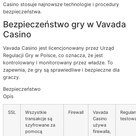
Casino stosuje najnowsze technologie i procedury
bezpieczeństwa.
Bezpieczeństwo gry w Vavada
Casino
Vavada Casino jest licencjonowany przez Urząd
Regulacji Gry w Polsce, co oznacza, że jest
kontrolowany i monitorowany przez władze. To
zapewnia, że gry są sprawiedliwe i bezpieczne dla
graczy.
Bezpieczeństwo
Opis
SSL
Wszystkie
Firewall
Vavada
Regular
transakcje są
Casino
testow
szyfrowane za
używa
pomocą
firewalla,