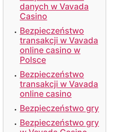
danych w Vavada
Casino
Bezpieczeństwo
transakcji w Vavada
online casino w
Polsce
Bezpieczeństwo
transakcji w Vavada
online casino
Bezpieczeństwo gry
Bezpieczeństwo gry