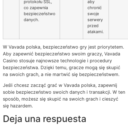
protokołu SSL,
aby
co zapewnia
chronić
bezpieczeństwo
swoje
danych.
serwery
przed
atakami.
W Vavada polska, bezpieczeństwo gry jest priorytetem.
Aby zapewnić bezpieczeństwo swoim graczy, Vavada
Casino stosuje najnowsze technologie i procedury
bezpieczeństwa. Dzięki temu, gracze mogą się skupić
na swoich grach, a nie martwić się bezpieczeństwem.
Jeśli chcesz zacząć grać w Vavada polska, zapewnij
sobie bezpieczeństwo swoich danych i transakcji. W ten
sposób, możesz się skupić na swoich grach i cieszyć
się hazardem.
Deja una respuesta