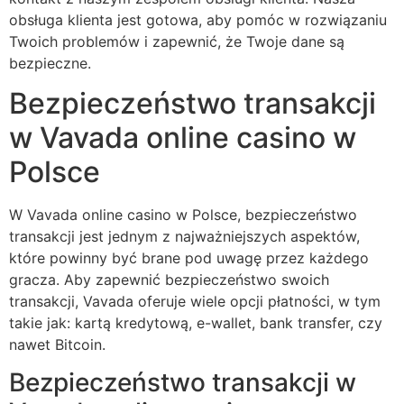
obsługa klienta jest gotowa, aby pomóc w rozwiązaniu
Twoich problemów i zapewnić, że Twoje dane są
bezpieczne.
Bezpieczeństwo transakcji
w Vavada online casino w
Polsce
W Vavada online casino w Polsce, bezpieczeństwo
transakcji jest jednym z najważniejszych aspektów,
które powinny być brane pod uwagę przez każdego
gracza. Aby zapewnić bezpieczeństwo swoich
transakcji, Vavada oferuje wiele opcji płatności, w tym
takie jak: kartą kredytową, e-wallet, bank transfer, czy
nawet Bitcoin.
Bezpieczeństwo transakcji w