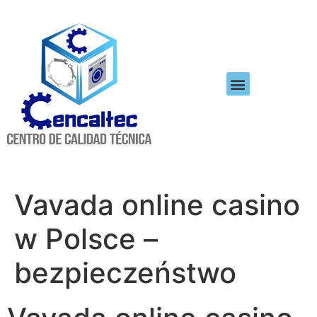
Vavada online casino
w Polsce –
bezpieczeństwo