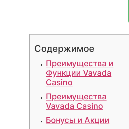
Содержимое
Преимущества и
Функции Vavada
Casino
Преимущества
Vavada Casino
Бонусы и Акции