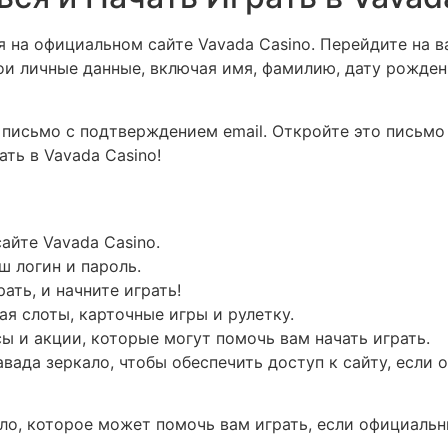
я на официальном сайте Vavada Casino. Перейдите на в
ои личные данные, включая имя, фамилию, дату рожден
 письмо с подтверждением email. Откройте это письмо 
ать в Vavada Casino!
айте Vavada Casino.
ш логин и пароль.
ать, и начните играть!
я слоты, карточные игры и рулетку.
ы и акции, которые могут помочь вам начать играть.
вада зеркало, чтобы обеспечить доступ к сайту, если
ло, которое может помочь вам играть, если официальн