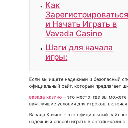
Как
Зарегистрироватьс
и Начать Играть в
Vavada Casino
Шаги для начала
игры:
Если вы ищете надежный и безопасный спо
официальный сайт, который предлагает шир
вавада казино
– это место, где вы можете
вам лучшие условия для игроков, включа
Вавада Казино – это официальный сайт, к
надежный способ играть в онлайн-казино,