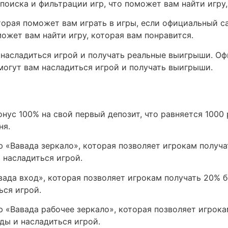
поиска и фильтрации игр, что поможет вам найти игру,
оторая поможет вам играть в игры, если официальный с
ожет вам найти игру, которая вам понравится.
е насладиться игрой и получать реальные выигрыши. Оф
могут вам насладиться игрой и получать выигрыши.
нус 100% на свой первый депозит, что равняется 1000 
ня.
 «Вавада зеркало», которая позволяет игрокам получа
 насладиться игрой.
вада вход», которая позволяет игрокам получать 20% б
ься игрой.
 «Вавада рабочее зеркало», которая позволяет игрока
ды и насладиться игрой.