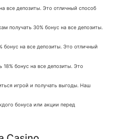
на все депозиты. Это отличный способ
ам получать 30% бонус на все депозиты.
% бонус на все депозиты. Это отличный
ь 18% бонус на все депозиты. Это
иться игрой и получать выгоды. Наш
ждого бонуса или акции перед
a Casino