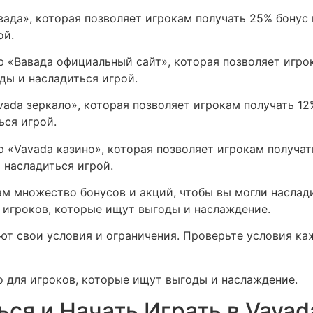
вада», которая позволяет игрокам получать 25% бонус 
ой.
ю «Вавада официальный сайт», которая позволяет игрок
ды и насладиться игрой.
vada зеркало», которая позволяет игрокам получать 12
ься игрой.
 «Vavada казино», которая позволяет игрокам получат
 насладиться игрой.
ам множество бонусов и акций, чтобы вы могли наслад
 игроков, которые ищут выгоды и наслаждение.
еют свои условия и ограничения. Проверьте условия ка
о для игроков, которые ищут выгоды и наслаждение.
ся и Начать Играть в Vavad