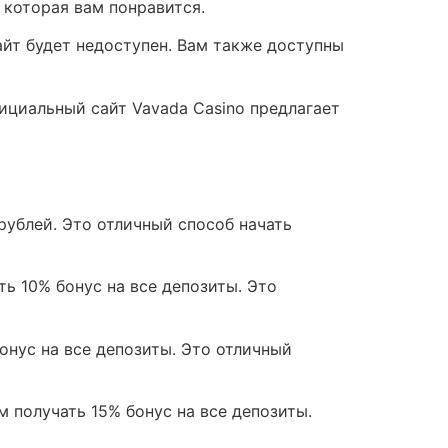
 которая вам понравится.
айт будет недоступен. Вам также доступны
ициальный сайт Vavada Casino предлагает
рублей. Это отличный способ начать
ть 10% бонус на все депозиты. Это
онус на все депозиты. Это отличный
м получать 15% бонус на все депозиты.