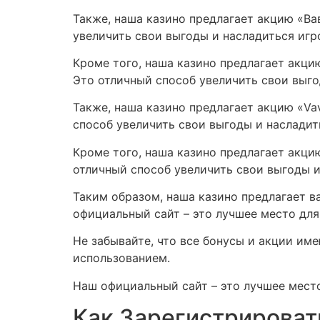
Также, наша казино предлагает акцию «Ва
увеличить свои выгоды и насладиться игр
Кроме того, наша казино предлагает акци
Это отличный способ увеличить свои выго
Также, наша казино предлагает акцию «Va
способ увеличить свои выгоды и насладит
Кроме того, наша казино предлагает акцию
отличный способ увеличить свои выгоды и
Таким образом, наша казино предлагает в
официальный сайт – это лучшее место для
Не забывайте, что все бонусы и акции им
использованием.
Наш официальный сайт – это лучшее мест
Как Зарегистрировать