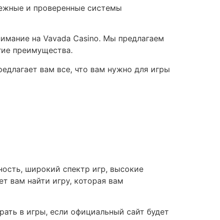
дежные и проверенные системы
нимание на Vavada Casino. Мы предлагаем
гие преимущества.
редлагает вам все, что вам нужно для игры
ость, широкий спектр игр, высокие
т вам найти игру, которая вам
рать в игры, если официальный сайт будет