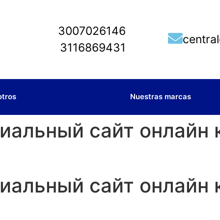
3007026146
centra
3116869431
otros
Nuestras marcas
иальный сайт онлайн 
иальный сайт онлайн 