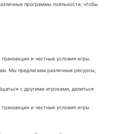
различные программы лояльности, чтобы
 транзакции и честные условия игры.
кам. Мы предлагаем различные ресурсы,
бщаться с другими игроками, делиться
 транзакции и честные условия игры.