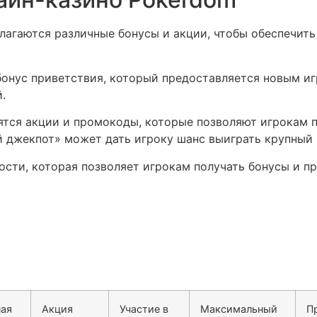
лагаются различные бонусы и акции, чтобы обеспечит
бонус приветствия, который предоставляется новым иг
.
дятся акции и промокоды, которые позволяют игрокам 
 джекпот» может дать игроку шанс выиграть крупный 
ости, которая позволяет игрокам получать бонусы и п
ая
Акция
Участие в
Максимальный
П