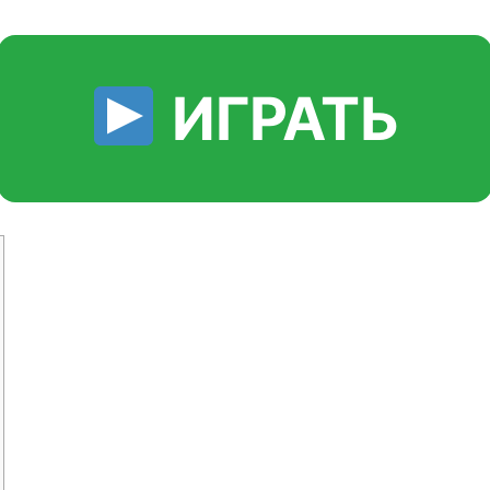
ИГРАТЬ