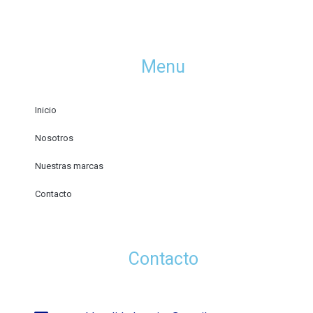
Menu
Inicio
Nosotros
Nuestras marcas
Contacto
Contacto