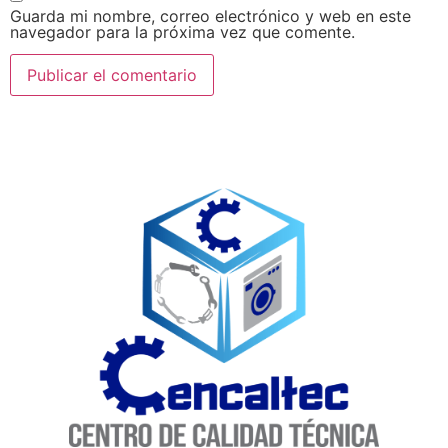
Guarda mi nombre, correo electrónico y web en este
navegador para la próxima vez que comente.