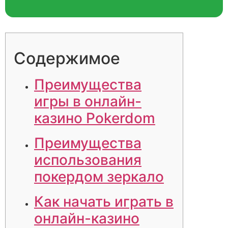
Содержимое
Преимущества
игры в онлайн-
казино Pokerdom
Преимущества
использования
покердом зеркало
Как начать играть в
онлайн-казино