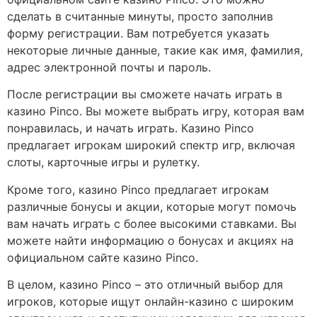
сделать в считанные минуты, просто заполнив
форму регистрации. Вам потребуется указать
некоторые личные данные, такие как имя, фамилия,
адрес электронной почты и пароль.
После регистрации вы сможете начать играть в
казино Pinco. Вы можете выбрать игру, которая вам
понравилась, и начать играть. Казино Pinco
предлагает игрокам широкий спектр игр, включая
слоты, карточные игры и рулетку.
Кроме того, казино Pinco предлагает игрокам
различные бонусы и акции, которые могут помочь
вам начать играть с более высокими ставками. Вы
можете найти информацию о бонусах и акциях на
официальном сайте казино Pinco.
В целом, казино Pinco – это отличный выбор для
игроков, которые ищут онлайн-казино с широким