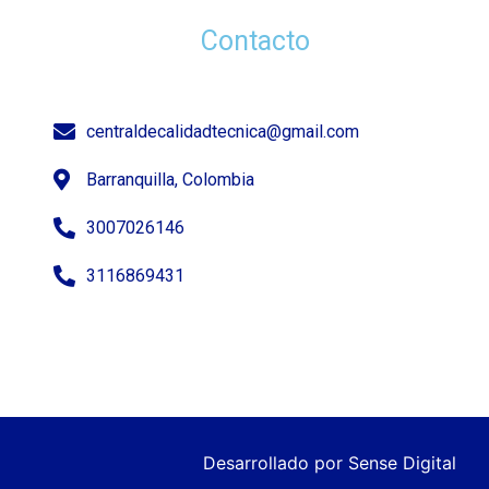
Contacto
centraldecalidadtecnica@gmail.com
Barranquilla, Colombia
3007026146
3116869431
Desarrollado por
Sense Digital