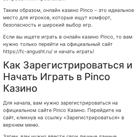
Таким образом, онлайн казино Pinco – это идеальное
место для игроков, которые ищут комфорт,
безопасность и широкий выбор игр.
Если вы ищете играть в онлайн казино Pinco, то вам
нужно только перейти на официальный сайт
https://fc-angusht.ru/ и начать играть!
Как Зарегистрироваться и
Начать Играть в Pinco
Казино
Для начала, вам нужно зарегистрироваться на
официальном сайте Pinco Казино. Перейдите на
сайт, кликнув на ссылку «Зарегистрироваться» в
верхнем меню.
Затем, вам нужно ввести свои личные данные,