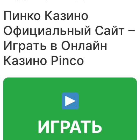
Пинко Казино
Официальный Сайт –
Играть в Онлайн
Казино Pinco
ИГРАТЬ