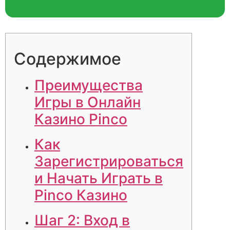
Содержимое
Преимущества
Игры в Онлайн
Казино Pinco
Как
Зарегистрироваться
и Начать Играть в
Pinco Казино
Шаг 2: Вход в