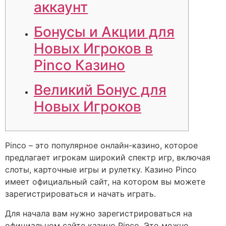
аккаунт
Бонусы и Акции для
Новых Игроков в
Pinco Казино
Великий Бонус для
Новых Игроков
Pinco – это популярное онлайн-казино, которое
предлагает игрокам широкий спектр игр, включая
слоты, карточные игры и рулетку. Казино Pinco
имеет официальный сайт, на котором вы можете
зарегистрироваться и начать играть.
Для начала вам нужно зарегистрироваться на
официальном сайте казино Pinco. Это можно