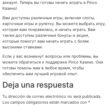
аккаунт. Теперь вы готовы начать играть в Pinco
Казино!
Вам доступны различные игры, включая слоты,
карточные игры и рулетку. Вы можете выбрать игру,
которая вам понравилась, и начать играть. Вам
также доступны различные бонусы и акции,
которые помогут вам начать играть с более
высокими ставками.
Если у вас возникнут вопросы или проблемы, вы
можете обратиться к поддержке Pinco Казино. Они
готовы помочь вам в любое время, чтобы
обеспечить вам лучший игровой опыт.
Deja una respuesta
Tu dirección de correo electrónico no será publicada.
Los campos obligatorios están marcados con
*