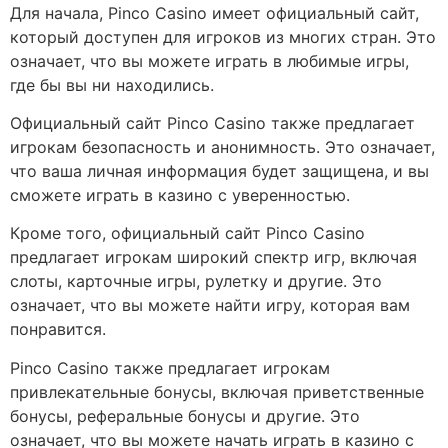
Для начала, Pinco Casino имеет официальный сайт,
который доступен для игроков из многих стран. Это
означает, что вы можете играть в любимые игры,
где бы вы ни находились.
Официальный сайт Pinco Casino также предлагает
игрокам безопасность и анонимность. Это означает,
что ваша личная информация будет защищена, и вы
сможете играть в казино с уверенностью.
Кроме того, официальный сайт Pinco Casino
предлагает игрокам широкий спектр игр, включая
слоты, карточные игры, рулетку и другие. Это
означает, что вы можете найти игру, которая вам
понравится.
Pinco Casino также предлагает игрокам
привлекательные бонусы, включая приветственные
бонусы, реферальные бонусы и другие. Это
означает, что вы можете начать играть в казино с