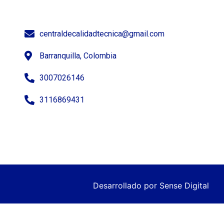
centraldecalidadtecnica@gmail.com
Barranquilla, Colombia
3007026146
3116869431
Desarrollado por
Sense Digital