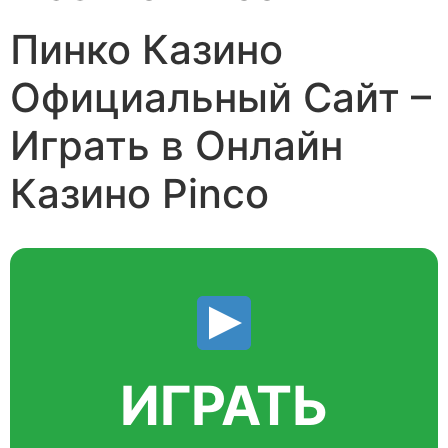
Пинко Казино
Официальный Сайт –
Играть в Онлайн
Казино Pinco
ИГРАТЬ