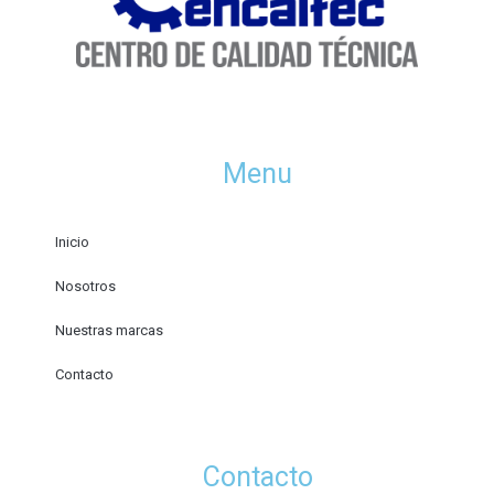
Menu
Inicio
Nosotros
Nuestras marcas
Contacto
Contacto