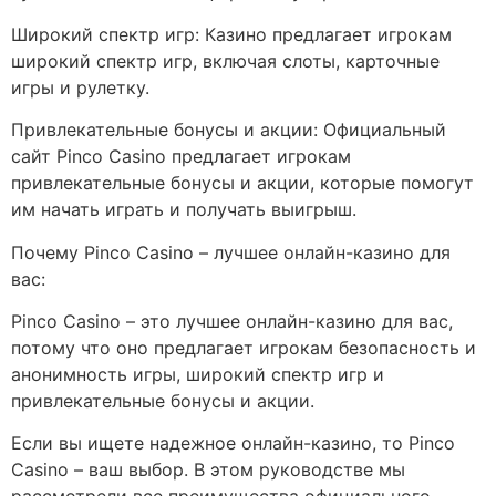
Широкий спектр игр: Казино предлагает игрокам
широкий спектр игр, включая слоты, карточные
игры и рулетку.
Привлекательные бонусы и акции: Официальный
сайт Pinco Casino предлагает игрокам
привлекательные бонусы и акции, которые помогут
им начать играть и получать выигрыш.
Почему Pinco Casino – лучшее онлайн-казино для
вас:
Pinco Casino – это лучшее онлайн-казино для вас,
потому что оно предлагает игрокам безопасность и
анонимность игры, широкий спектр игр и
привлекательные бонусы и акции.
Если вы ищете надежное онлайн-казино, то Pinco
Casino – ваш выбор. В этом руководстве мы