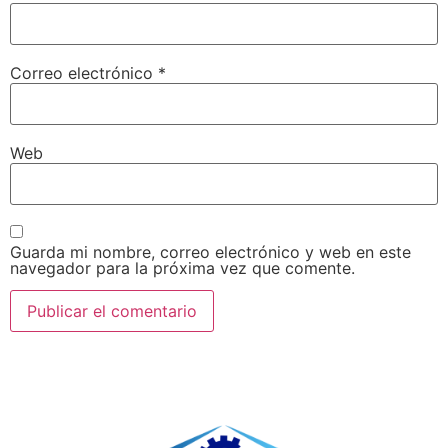
Correo electrónico
*
Web
Guarda mi nombre, correo electrónico y web en este
navegador para la próxima vez que comente.