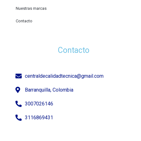
Nuestras marcas
Contacto
Contacto
centraldecalidadtecnica@gmail.com
Barranquilla, Colombia
3007026146
3116869431