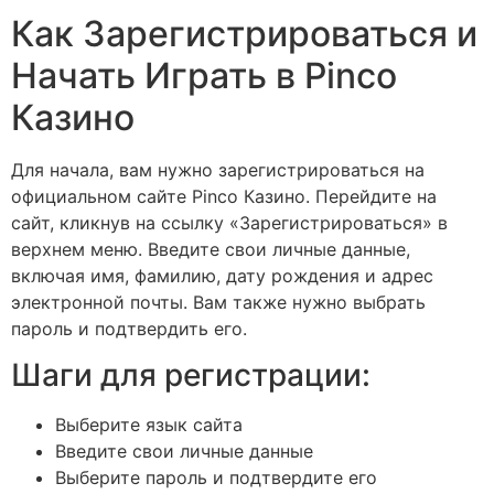
Как Зарегистрироваться и
Начать Играть в Pinco
Казино
Для начала, вам нужно зарегистрироваться на
официальном сайте Pinco Казино. Перейдите на
сайт, кликнув на ссылку «Зарегистрироваться» в
верхнем меню. Введите свои личные данные,
включая имя, фамилию, дату рождения и адрес
электронной почты. Вам также нужно выбрать
пароль и подтвердить его.
Шаги для регистрации:
Выберите язык сайта
Введите свои личные данные
Выберите пароль и подтвердите его