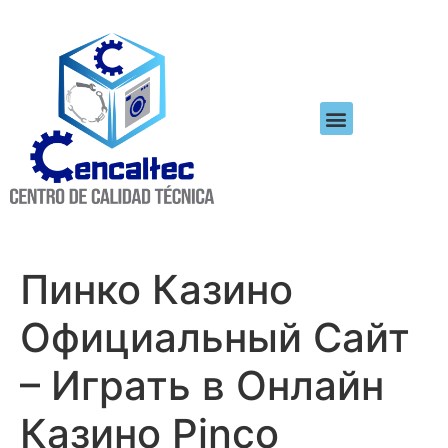
Пинко Казино
Официальный Сайт
– Играть в Онлайн
Казино Pinco