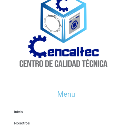
Menu
Inicio
Nosotros