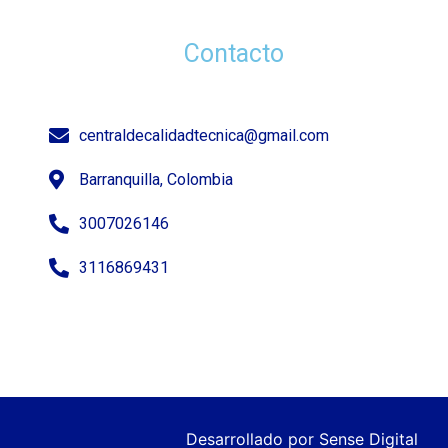
Contacto
centraldecalidadtecnica@gmail.com
Barranquilla, Colombia
3007026146
3116869431
Desarrollado por
Sense Digital