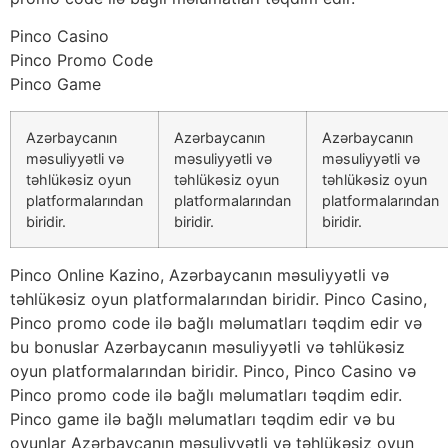
Pinco Casino
Pinco Promo Code
Pinco Game
Azərbaycanın
Azərbaycanın
Azərbaycanın
məsuliyyətli və
məsuliyyətli və
məsuliyyətli və
təhlükəsiz oyun
təhlükəsiz oyun
təhlükəsiz oyun
platformalarından
platformalarından
platformalarından
biridir.
biridir.
biridir.
Pinco Online Kazino, Azərbaycanın məsuliyyətli və
təhlükəsiz oyun platformalarından biridir. Pinco Casino,
Pinco promo code ilə bağlı məlumatları təqdim edir və
bu bonuslar Azərbaycanın məsuliyyətli və təhlükəsiz
oyun platformalarından biridir. Pinco, Pinco Casino və
Pinco promo code ilə bağlı məlumatları təqdim edir.
Pinco game ilə bağlı məlumatları təqdim edir və bu
oyunlar Azərbaycanın məsuliyyətli və təhlükəsiz oyun