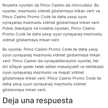
Roulette oyunları da Pinco Casino-da mövcuddur. Bu
oyunlar, məzmunlu xidmət göstərməyə imkan verir və
Pinco Casino Promo Code ilə daha yaxşı oyun
oynayaraq məzmunlu xidmət göstərməyə imkan verir.
Poker, blackjack və roulette oyunları, Pinco Casino
Promo Code ilə daha yaxşı oyun oynayaraq məzmunlu
xidmət göstərməyə imkan verir.
Bu oyunlar, Pinco Casino Promo Code ilə daha yaxşı
oyun oynayaraq məzmunlu xidmət göstərməyə imkan
verir. Pinco Casino-da oynayabilecəyiniz oyunlar, her
biri kifayət qədər tələb edilən məsuliyyətli və təhlükəsiz
oyun oynayaraq məzmunlu və məşqli xidmət
göstərməyə imkan verir. Pinco Casino Promo Code ilə
daha yaxşı oyun oynayaraq məzmunlu xidmət
göstərməyə imkan verir.
Deja una respuesta