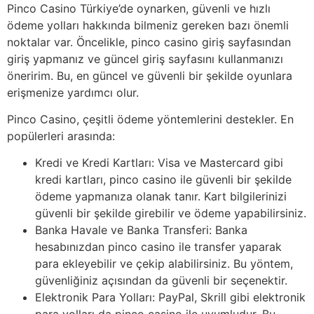
Pinco Casino Türkiye’de oynarken, güvenli ve hızlı
ödeme yolları hakkında bilmeniz gereken bazı önemli
noktalar var. Öncelikle, pinco casino giriş sayfasından
giriş yapmanız ve güncel giriş sayfasını kullanmanızı
öneririm. Bu, en güncel ve güvenli bir şekilde oyunlara
erişmenize yardımcı olur.
Pinco Casino, çeşitli ödeme yöntemlerini destekler. En
popülerleri arasında:
Kredi ve Kredi Kartları: Visa ve Mastercard gibi
kredi kartları, pinco casino ile güvenli bir şekilde
ödeme yapmanıza olanak tanır. Kart bilgilerinizi
güvenli bir şekilde girebilir ve ödeme yapabilirsiniz.
Banka Havale ve Banka Transferi: Banka
hesabınızdan pinco casino ile transfer yaparak
para ekleyebilir ve çekip alabilirsiniz. Bu yöntem,
güvenliğiniz açısından da güvenli bir seçenektir.
Elektronik Para Yolları: PayPal, Skrill gibi elektronik