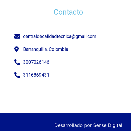
Contacto
centraldecalidadtecnica@gmail.com
Barranquilla, Colombia
3007026146
3116869431
Desarrollado por
Sense Digital