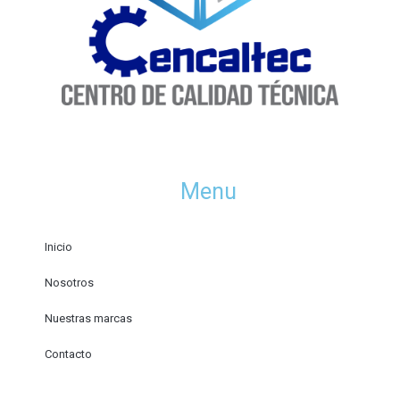
Menu
Inicio
Nosotros
Nuestras marcas
Contacto