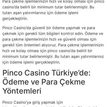
Para çekme işlemlerinizin hızlı ve kolay olması için pinco
casino’da belirli bir minimum tutar belirlenmiştir. Bu
tutarı aşan yatırımlarınız için ödeme işlemi
gerçekleştirin.
Pinco Casino’da güvenli bir ödeme yapmak ve para
çekmek için gerekli tüm bilgileri kontrol edin. Ödeme ve
para çekme işlemlerinizin hızlı ve güvenli olması için
gerekli tüm önlemleri alıyoruz. Para çekme işlemlerinizin
hızlı ve kolay olması için pinco casino’da belirli bir
minimum tutar belirlenmiştir. Bu tutarı aşan yatırımlarınız
için ödeme işlemi gerçekleştirin.
Pinco Casino Türkiye’de:
Ödeme ve Para Çekme
Yöntemleri
Pinco Casino’ya giriş yapmak için