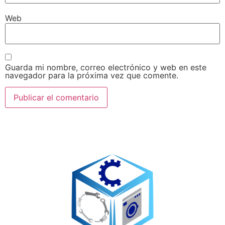
Web
Guarda mi nombre, correo electrónico y web en este
navegador para la próxima vez que comente.