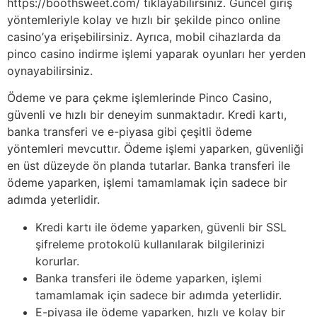
https://boothsweet.com/ tıklayabilirsiniz. Güncel giriş
yöntemleriyle kolay ve hızlı bir şekilde pinco online
casino’ya erişebilirsiniz. Ayrıca, mobil cihazlarda da
pinco casino indirme işlemi yaparak oyunları her yerden
oynayabilirsiniz.
Ödeme ve para çekme işlemlerinde Pinco Casino,
güvenli ve hızlı bir deneyim sunmaktadır. Kredi kartı,
banka transferi ve e-piyasa gibi çeşitli ödeme
yöntemleri mevcuttır. Ödeme işlemi yaparken, güvenliği
en üst düzeyde ön planda tutarlar. Banka transferi ile
ödeme yaparken, işlemi tamamlamak için sadece bir
adımda yeterlidir.
Kredi kartı ile ödeme yaparken, güvenli bir SSL
şifreleme protokolü kullanılarak bilgilerinizi
korurlar.
Banka transferi ile ödeme yaparken, işlemi
tamamlamak için sadece bir adımda yeterlidir.
E-piyasa ile ödeme yaparken, hızlı ve kolay bir