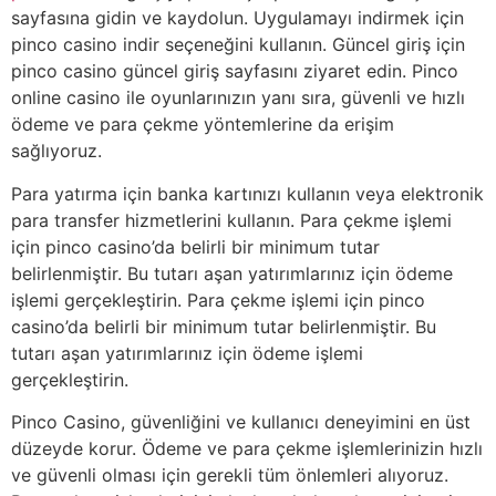
sayfasına gidin ve kaydolun. Uygulamayı indirmek için
pinco casino indir seçeneğini kullanın. Güncel giriş için
pinco casino güncel giriş sayfasını ziyaret edin. Pinco
online casino ile oyunlarınızın yanı sıra, güvenli ve hızlı
ödeme ve para çekme yöntemlerine da erişim
sağlıyoruz.
Para yatırma için banka kartınızı kullanın veya elektronik
para transfer hizmetlerini kullanın. Para çekme işlemi
için pinco casino’da belirli bir minimum tutar
belirlenmiştir. Bu tutarı aşan yatırımlarınız için ödeme
işlemi gerçekleştirin. Para çekme işlemi için pinco
casino’da belirli bir minimum tutar belirlenmiştir. Bu
tutarı aşan yatırımlarınız için ödeme işlemi
gerçekleştirin.
Pinco Casino, güvenliğini ve kullanıcı deneyimini en üst
düzeyde korur. Ödeme ve para çekme işlemlerinizin hızlı
ve güvenli olması için gerekli tüm önlemleri alıyoruz.