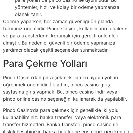
para yolları da pinco casino ile uyumludur. Bu
yöntemler, hızlı ve kolay bir ödeme yapmanıza
olanak tanır.
Ödeme yaparken, her zaman güvenliği ön planda
tutmanız önemlidir. Pinco Casino, kullanıcıların bilgilerini
ve para transferlerini korumak için gerekli önlemleri
almıştır. Bu nedenle, güvenli bir ödeme yapmanıza
yardımcı olacak çeşitli seçenekler sunmaktadır.
Para Çekme Yolları
Pinco Casino’dan para çekmek için en uygun yolları
öğrenmek önemlidir. İlk adım, pinco casino giriş
sayfasına giriş yapmak. Bu, pinco casino indir veya
pinco online casino seçeneğini kullanarak da yapılabilir.
Pinco Casino’da para çekmek için genellikle iki yolu
kullanabilirsiniz: banka transferi veya elektronik para
transfer hizmetleri. Banka transferi, pinco casino ile
ilişkili hesabınızın banka bilgilerine erişmeniz gereken en