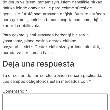
doldurun ve işlemi tamamlayın. İşlem genellikle birkaç
dakika içinde onaylanır ve para çekme süresi de
genellikle 24-48 saat arasında değişir. Bu süre zarfında
para çekme işleminizin tamamlanıp tamamlanmadığını
kontrol edebilirsiniz.
Para çekme işlemi sırasında herhangi bir sorun
yaşarsanız, pinco casino destek ekibine
başvurabilirsiniz. Destek ekibi size yardımcı olmak için
burada ve her zaman hazır.
Deja una respuesta
Tu dirección de correo electrónico no será publicada.
Los campos obligatorios están marcados con
*
Comentario
*