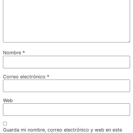
Nombre
*
Correo electrónico
*
Web
Guarda mi nombre, correo electrónico y web en este