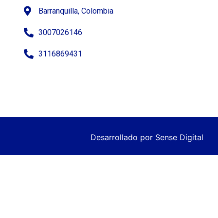
Barranquilla, Colombia
3007026146
3116869431
Desarrollado por
Sense Digital