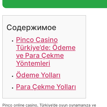
Содержимое
Pinco Casino
Türkiye’de: Ödeme
ve Para Çekme
Yöntemleri
Ödeme Yolları
Para Çekme Yolları
Pinco online casino, Türkiye’de oyun oynamanıza ve