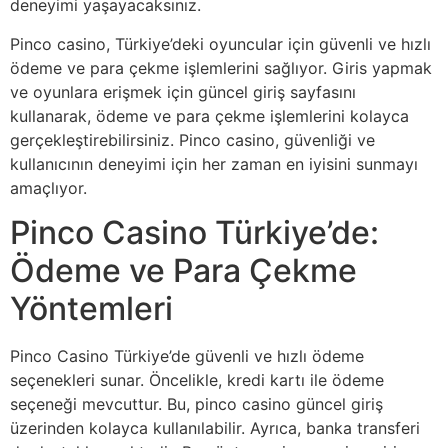
deneyimi yaşayacaksınız.
Pinco casino, Türkiye’deki oyuncular için güvenli ve hızlı
ödeme ve para çekme işlemlerini sağlıyor. Giris yapmak
ve oyunlara erişmek için güncel giriş sayfasını
kullanarak, ödeme ve para çekme işlemlerini kolayca
gerçekleştirebilirsiniz. Pinco casino, güvenliği ve
kullanıcının deneyimi için her zaman en iyisini sunmayı
amaçlıyor.
Pinco Casino Türkiye’de:
Ödeme ve Para Çekme
Yöntemleri
Pinco Casino Türkiye’de güvenli ve hızlı ödeme
seçenekleri sunar. Öncelikle, kredi kartı ile ödeme
seçeneği mevcuttur. Bu, pinco casino güncel giriş
üzerinden kolayca kullanılabilir. Ayrıca, banka transferi