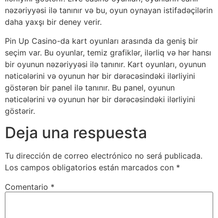
nəzəriyyəsi ilə tanınır və bu, oyun oynayan istifadəçilərin
daha yaxşı bir deney verir.
Pin Up Casino-da kart oyunları arasında da geniş bir
seçim var. Bu oyunlar, temiz grafiklər, ilərliq və hər hansı
bir oyunun nəzəriyyəsi ilə tanınır. Kart oyunları, oyunun
nəticələrini və oyunun hər bir dərəcəsindəki ilərliyini
göstərən bir panel ilə tanınır. Bu panel, oyunun
nəticələrini və oyunun hər bir dərəcəsindəki ilərliyini
göstərir.
Deja una respuesta
Tu dirección de correo electrónico no será publicada.
Los campos obligatorios están marcados con
*
Comentario
*