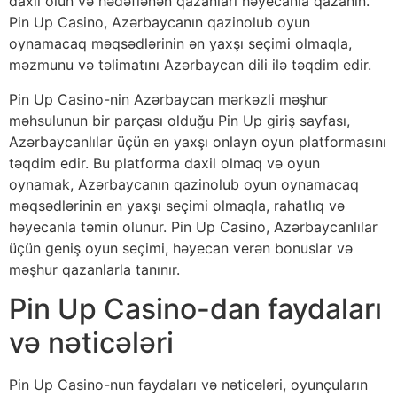
daxil olun və hədəflənən qazanları həyecanla qazanın.
Pin Up Casino, Azərbaycanın qazinolub oyun
oynamacaq məqsədlərinin ən yaxşı seçimi olmaqla,
məzmunu və təlimatını Azərbaycan dili ilə təqdim edir.
Pin Up Casino-nin Azərbaycan mərkəzli məşhur
məhsulunun bir parçası olduğu Pin Up giriş sayfası,
Azərbaycanlılar üçün ən yaxşı onlayn oyun platformasını
təqdim edir. Bu platforma daxil olmaq və oyun
oynamak, Azərbaycanın qazinolub oyun oynamacaq
məqsədlərinin ən yaxşı seçimi olmaqla, rahatlıq və
həyecanla təmin olunur. Pin Up Casino, Azərbaycanlılar
üçün geniş oyun seçimi, həyecan verən bonuslar və
məşhur qazanlarla tanınır.
Pin Up Casino-dan faydaları
və nəticələri
Pin Up Casino-nun faydaları və nəticələri, oyunçuların