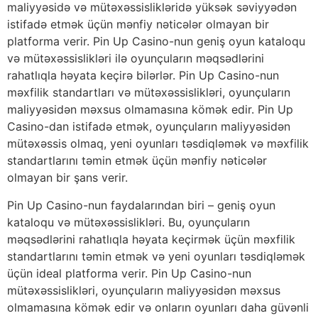
maliyyəsidə və mütəxəssislikləridə yüksək səviyyədən
istifadə etmək üçün mənfiy nəticələr olmayan bir
platforma verir. Pin Up Casino-nun geniş oyun kataloqu
və mütəxəssislikləri ilə oyunçuların məqsədlərini
rahatlıqla həyata keçirə bilərlər. Pin Up Casino-nun
məxfilik standartları və mütəxəssislikləri, oyunçuların
maliyyəsidən məxsus olmamasına kömək edir. Pin Up
Casino-dan istifadə etmək, oyunçuların maliyyəsidən
mütəxəssis olmaq, yeni oyunları təsdiqləmək və məxfilik
standartlarını təmin etmək üçün mənfiy nəticələr
olmayan bir şans verir.
Pin Up Casino-nun faydalarından biri – geniş oyun
kataloqu və mütəxəssislikləri. Bu, oyunçuların
məqsədlərini rahatlıqla həyata keçirmək üçün məxfilik
standartlarını təmin etmək və yeni oyunları təsdiqləmək
üçün ideal platforma verir. Pin Up Casino-nun
mütəxəssislikləri, oyunçuların maliyyəsidən məxsus
olmamasına kömək edir və onların oyunları daha güvənli