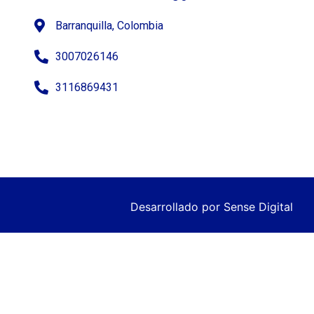
Barranquilla, Colombia
3007026146
3116869431
Desarrollado por
Sense Digital