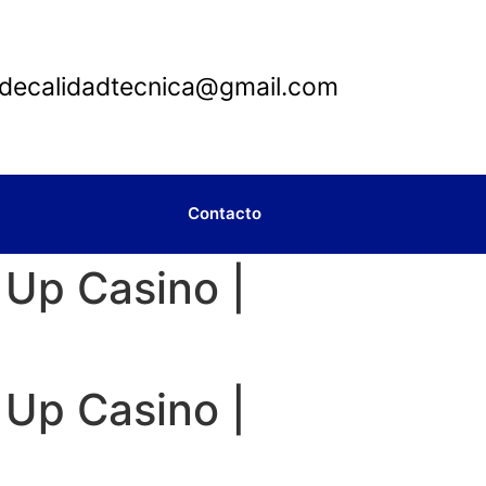
ldecalidadtecnica@gmail.com
Contacto
Up Casino |
Up Casino |