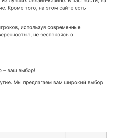
из лучших онлайн-казино. В частности, на
ие. Кроме того, на этом сайте есть
игроков, используя современные
веренностью, не беспокоясь о
o – ваш выбор!
другие. Мы предлагаем вам широкий выбор