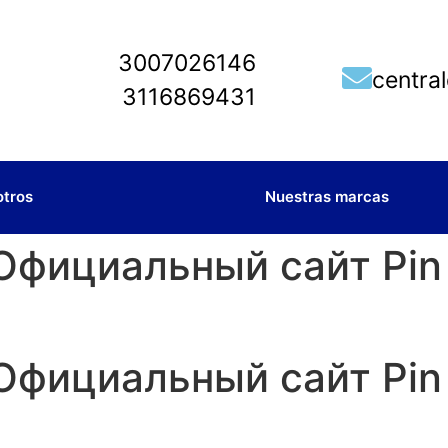
3007026146
centra
3116869431
otros
Nuestras marcas
Официальный сайт Pin 
Официальный сайт Pin 