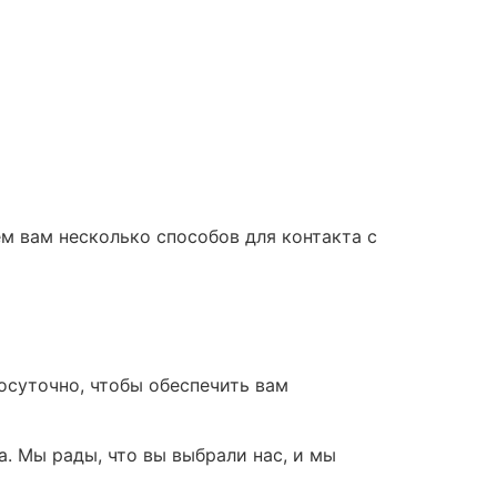
м вам несколько способов для контакта с
осуточно, чтобы обеспечить вам
а. Мы рады, что вы выбрали нас, и мы