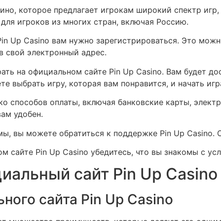
зино, которое предлагает игрокам широкий спектр игр,
 для игроков из многих стран, включая Россию.
Pin Up Casino вам нужно зарегистрироваться. Это можн
в свой электронный адрес.
ать на официальном сайте Pin Up Casino. Вам будет до
те выбрать игру, которая вам понравится, и начать игр
ько способов оплаты, включая банковские карты, элект
ам удобен.
мы, вы можете обратиться к поддержке Pin Up Casino. 
м сайте Pin Up Casino убедитесь, что вы знакомы с ус
иальный сайт Pin Up Casino
ого сайта Pin Up Casino