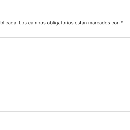
blicada.
Los campos obligatorios están marcados con
*