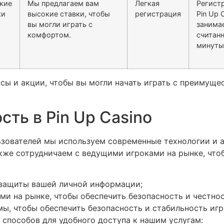
кие
Мы предлагаем вам
Легкая
Регист
ки
высокие ставки, чтобы
регистрация
Pin Up 
вы могли играть с
занима
комфортом.
считан
минуты
ы и акции, чтобы вы могли начать играть с преимущест
сть в Pin Up Casino
ьзователей мы используем современные технологии и 
же сотрудничаем с ведущими игроками на рынке, чтоб
защиты вашей личной информации;
и на рынке, чтобы обеспечить безопасность и честнос
ы, чтобы обеспечить безопасность и стабильность игр
 способов для удобного доступа к нашим услугам: