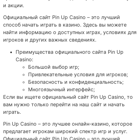
и акции.
Официальный сайт Pin Up Casino – это лучший
способ начать играть в казино. Здесь вы можете
найти информацию о доступных играх, условиях для
игроков и других важных сведениях.
Преимущества официального сайта Pin Up
Casino:
Большой выбор игр;
Привлекательные условия для игроков;
Безопасность и конфиденциальность;
Многоязычный интерфейс;
Если вы ищете официальный сайт Pin Up Casino, то
вам нужно только перейти на наш сайт и начать
играть.
Pin Up Casino – это лучшее онлайн-казино, которое
предлагает игрокам широкий спектр игр и услуг.
Официальный сайт Pin Up Casino – это лучший