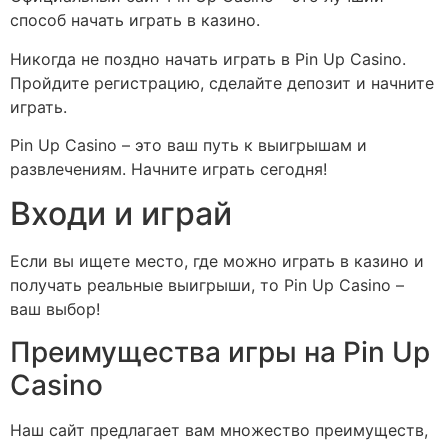
способ начать играть в казино.
Никогда не поздно начать играть в Pin Up Casino.
Пройдите регистрацию, сделайте депозит и начните
играть.
Pin Up Casino – это ваш путь к выигрышам и
развлечениям. Начните играть сегодня!
Входи и играй
Если вы ищете место, где можно играть в казино и
получать реальные выигрыши, то Pin Up Casino –
ваш выбор!
Преимущества игры на Pin Up
Casino
Наш сайт предлагает вам множество преимуществ,