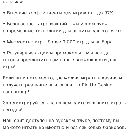
включая:
• Высокие коэффициенты для игроков – до 97%!
• Безопасность транзакций – мы используем
современные технологии для защиты вашего счета.
• Множество игр – более 3 000 игр для выбора!
• Регулярные акции и промокоды – мы всегда
готовы предложить вам новые возможности для
игры!
Если вы ищете место, где можно играть в казино и
получать реальные выигрыши, то Pin Up Casino –
ваш выбор!
Зарегистрируйтесь на нашем сайте и начните играть
сегодня!
Наш сайт доступен на русском языке, поэтому вы
можете играть комфортно и без языковых барьеров.