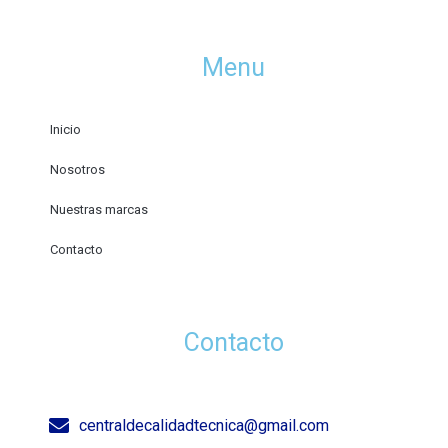
Menu
Inicio
Nosotros
Nuestras marcas
Contacto
Contacto
centraldecalidadtecnica@gmail.com