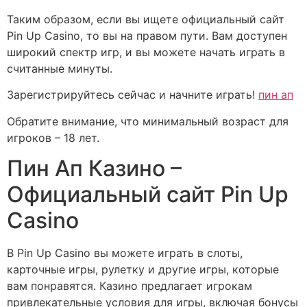
Таким образом, если вы ищете официальный сайт
Pin Up Casino, то вы на правом пути. Вам доступен
широкий спектр игр, и вы можете начать играть в
считанные минуты.
Зарегистрируйтесь сейчас и начните играть!
пин ап
Обратите внимание, что минимальный возраст для
игроков – 18 лет.
Пин Ап Казино –
Официальный сайт Pin Up
Casino
В Pin Up Casino вы можете играть в слоты,
карточные игры, рулетку и другие игры, которые
вам понравятся. Казино предлагает игрокам
привлекательные условия для игры, включая бонусы