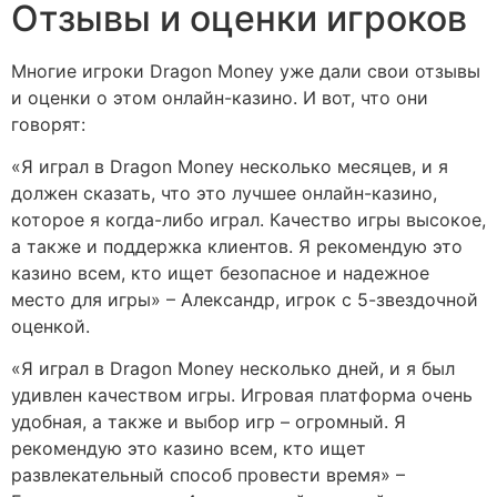
Отзывы и оценки игроков
Многие игроки Dragon Money уже дали свои отзывы
и оценки о этом онлайн-казино. И вот, что они
говорят:
«Я играл в Dragon Money несколько месяцев, и я
должен сказать, что это лучшее онлайн-казино,
которое я когда-либо играл. Качество игры высокое,
а также и поддержка клиентов. Я рекомендую это
казино всем, кто ищет безопасное и надежное
место для игры» – Александр, игрок с 5-звездочной
оценкой.
«Я играл в Dragon Money несколько дней, и я был
удивлен качеством игры. Игровая платформа очень
удобная, а также и выбор игр – огромный. Я
рекомендую это казино всем, кто ищет
развлекательный способ провести время» –