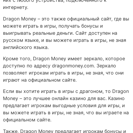
них с любого устройства, подключенного к
интернету.
Dragon Money – это также официальный сайт, где вы
можете играть в игры, получать бонусы и
выигрывать реальные деньги. Сайт доступен на
русском языке, и вы можете играть в игры, не зная
английского языка.
Кроме того, Dragon Money имеет зеркало, которое
доступно по адресу dragonmoney.com. Зеркало
позволяет игрокам играть в игры, не зная, что они
играют на официальном сайте.
Если вы хотите играть в игры с драгоном, то Dragon
Money – это лучшее онлайн казино для вас. Казино
предлагает игрокам выгодные условия для игры, и
вы можете играть в игры, не зная, что вы играете на
официальном сайте.
Также, Dragon Money предлагает игрокам бонусы и