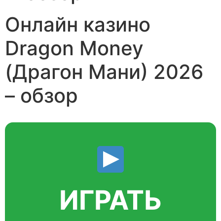
Онлайн казино
Dragon Money
(Драгон Мани) 2026
– обзор
ИГРАТЬ