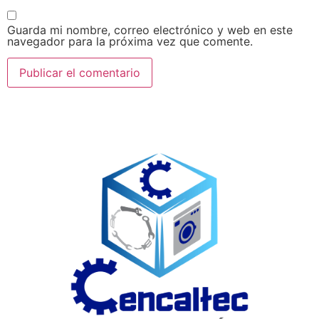
Guarda mi nombre, correo electrónico y web en este
navegador para la próxima vez que comente.