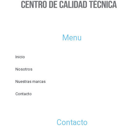
Menu
Inicio
Nosotros
Nuestras marcas
Contacto
Contacto