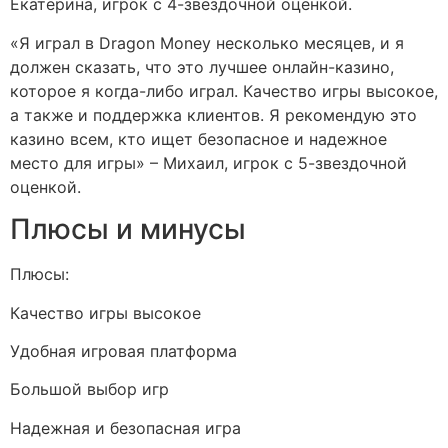
Екатерина, игрок с 4-звездочной оценкой.
«Я играл в Dragon Money несколько месяцев, и я
должен сказать, что это лучшее онлайн-казино,
которое я когда-либо играл. Качество игры высокое,
а также и поддержка клиентов. Я рекомендую это
казино всем, кто ищет безопасное и надежное
место для игры» – Михаил, игрок с 5-звездочной
оценкой.
Плюсы и минусы
Плюсы:
Качество игры высокое
Удобная игровая платформа
Большой выбор игр
Надежная и безопасная игра