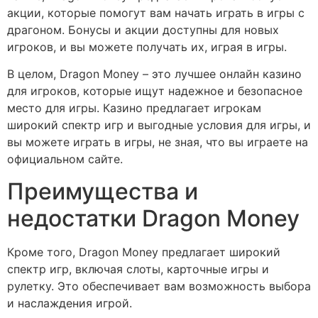
акции, которые помогут вам начать играть в игры с
драгоном. Бонусы и акции доступны для новых
игроков, и вы можете получать их, играя в игры.
В целом, Dragon Money – это лучшее онлайн казино
для игроков, которые ищут надежное и безопасное
место для игры. Казино предлагает игрокам
широкий спектр игр и выгодные условия для игры, и
вы можете играть в игры, не зная, что вы играете на
официальном сайте.
Преимущества и
недостатки Dragon Money
Кроме того, Dragon Money предлагает широкий
спектр игр, включая слоты, карточные игры и
рулетку. Это обеспечивает вам возможность выбора
и наслаждения игрой.