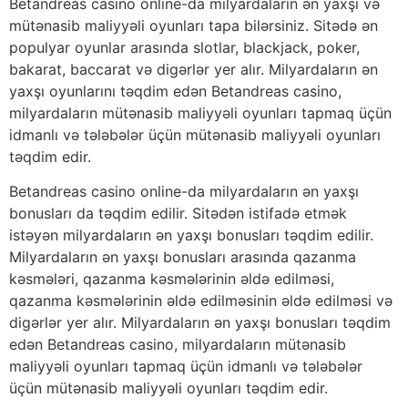
Betandreas casino online-da milyardaların ən yaxşı və
mütənasib maliyyəli oyunları tapa bilərsiniz. Sitədə ən
populyar oyunlar arasında slotlar, blackjack, poker,
bakarat, baccarat və digərlər yer alır. Milyardaların ən
yaxşı oyunlarını təqdim edən Betandreas casino,
milyardaların mütənasib maliyyəli oyunları tapmaq üçün
idmanlı və tələbələr üçün mütənasib maliyyəli oyunları
təqdim edir.
Betandreas casino online-da milyardaların ən yaxşı
bonusları da təqdim edilir. Sitədən istifadə etmək
istəyən milyardaların ən yaxşı bonusları təqdim edilir.
Milyardaların ən yaxşı bonusları arasında qazanma
kəsmələri, qazanma kəsmələrinin əldə edilməsi,
qazanma kəsmələrinin əldə edilməsinin əldə edilməsi və
digərlər yer alır. Milyardaların ən yaxşı bonusları təqdim
edən Betandreas casino, milyardaların mütənasib
maliyyəli oyunları tapmaq üçün idmanlı və tələbələr
üçün mütənasib maliyyəli oyunları təqdim edir.