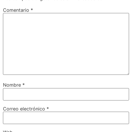
Comentario
*
Nombre
*
Correo electrónico
*