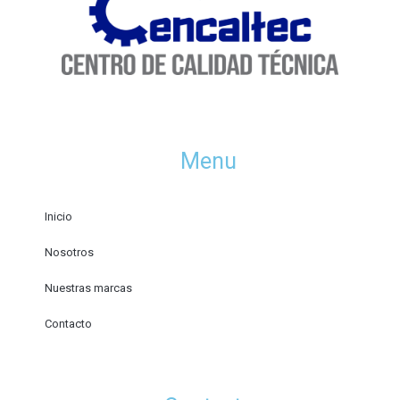
Menu
Inicio
Nosotros
Nuestras marcas
Contacto