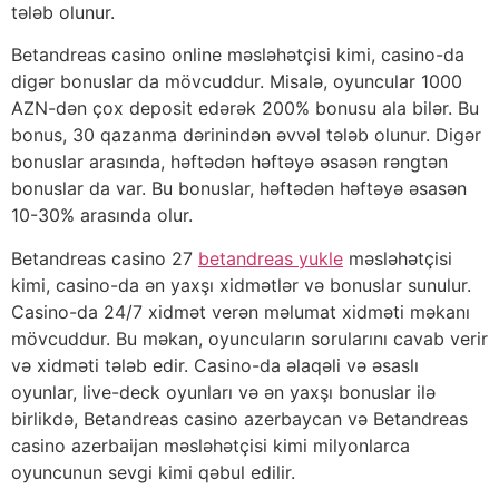
tələb olunur.
Betandreas casino online məsləhətçisi kimi, casino-da
digər bonuslar da mövcuddur. Misalə, oyuncular 1000
AZN-dən çox deposit edərək 200% bonusu ala bilər. Bu
bonus, 30 qazanma dərinindən əvvəl tələb olunur. Digər
bonuslar arasında, həftədən həftəyə əsasən rəngtən
bonuslar da var. Bu bonuslar, həftədən həftəyə əsasən
10-30% arasında olur.
Betandreas casino 27
betandreas yukle
məsləhətçisi
kimi, casino-da ən yaxşı xidmətlər və bonuslar sunulur.
Casino-da 24/7 xidmət verən məlumat xidməti məkanı
mövcuddur. Bu məkan, oyuncuların sorularını cavab verir
və xidməti tələb edir. Casino-da əlaqəli və əsaslı
oyunlar, live-deck oyunları və ən yaxşı bonuslar ilə
birlikdə, Betandreas casino azerbaycan və Betandreas
casino azerbaijan məsləhətçisi kimi milyonlarca
oyuncunun sevgi kimi qəbul edilir.