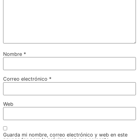
Nombre
*
Correo electrónico
*
Web
Guarda mi nombre, correo electrónico y web en este