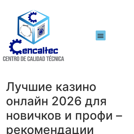
Лучшие казино
онлайн 2026 для
новичков и профи –
рекомендации