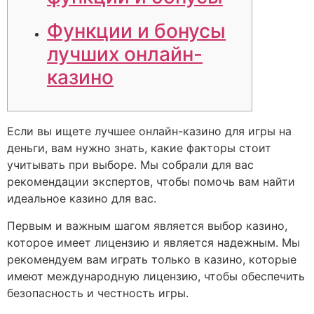
Функции и бонусы
лучших онлайн-
казино
Если вы ищете лучшее онлайн-казино для игры на
деньги, вам нужно знать, какие факторы стоит
учитывать при выборе. Мы собрали для вас
рекомендации экспертов, чтобы помочь вам найти
идеальное казино для вас.
Первым и важным шагом является выбор казино,
которое имеет лицензию и является надежным. Мы
рекомендуем вам играть только в казино, которые
имеют международную лицензию, чтобы обеспечить
безопасность и честность игры.