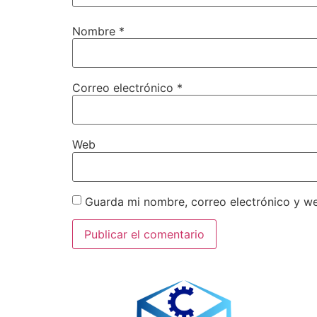
Nombre
*
Correo electrónico
*
Web
Guarda mi nombre, correo electrónico y w