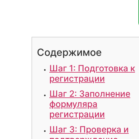
Содержимое
Шаг 1: Подготовка к
регистрации
Шаг 2: Заполнение
формуляра
регистрации
Шаг 3: Проверка и