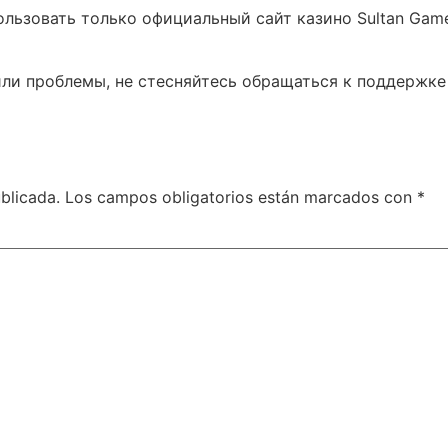
льзовать только официальный сайт казино Sultan Game
или проблемы, не стесняйтесь обращаться к поддержке
blicada.
Los campos obligatorios están marcados con
*