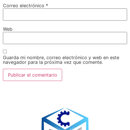
Correo electrónico
*
Web
Guarda mi nombre, correo electrónico y web en este
navegador para la próxima vez que comente.