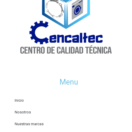
Menu
Inicio
Nosotros
Nuestras marcas