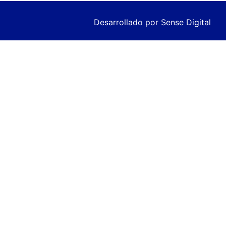
Desarrollado por
Sense Digital