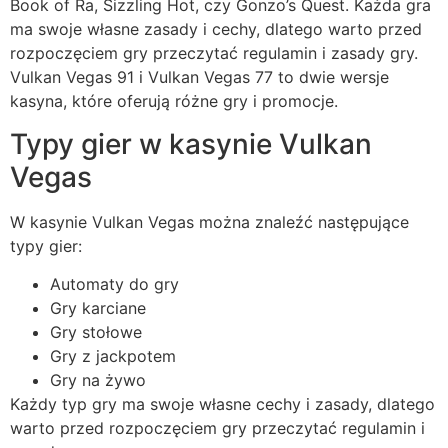
Book of Ra, Sizzling Hot, czy Gonzo’s Quest. Każda gra
ma swoje własne zasady i cechy, dlatego warto przed
rozpoczęciem gry przeczytać regulamin i zasady gry.
Vulkan Vegas 91 i Vulkan Vegas 77 to dwie wersje
kasyna, które oferują różne gry i promocje.
Typy gier w kasynie Vulkan
Vegas
W kasynie Vulkan Vegas można znaleźć następujące
typy gier:
Automaty do gry
Gry karciane
Gry stołowe
Gry z jackpotem
Gry na żywo
Każdy typ gry ma swoje własne cechy i zasady, dlatego
warto przed rozpoczęciem gry przeczytać regulamin i