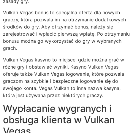
zasady gry.
Vulkan Vegas bonus to specjalna oferta dla nowych
graczy, która pozwala im na otrzymanie dodatkowych
środków do gry. Aby otrzymać bonus, należy się
zarejestrować i wpłacić pierwszą wpłatę. Po otrzymaniu
bonusu można go wykorzystać do gry w wybranych
grach.
Vulkan Vegas kasyno to miejsce, gdzie można grać w
różne gry i obstawiać wyniki. Kasyno Vulkan Vegas
oferuje także Vulkan Vegas logowanie, które pozwala
graczom na szybkie i bezpieczne logowanie się do
swojego konta. Vegas Vulkan to inna nazwa kasyna,
która jest używana przez niektórych graczy.
Wypłacanie wygranych i
obsługa klienta w Vulkan
Vegas