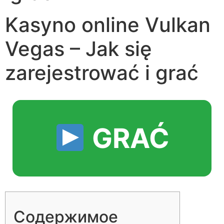
Kasyno online Vulkan
Vegas – Jak się
zarejestrować i grać
GRAĆ
Содержимое