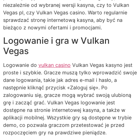
niezależnie od wybranej wersji kasyna, czy to Vulkan
Vegas pl, czy Vulkan Vegas casino. Warto regularnie
sprawdzać stronę internetową kasyna, aby być na
bieżąco z nowymi ofertami i promocjami.
Logowanie i gra w Vulkan
Vegas
Logowanie do
vulkan casino
Vulkan Vegas kasyno jest
proste i szybkie. Gracze muszą tylko wprowadzić swoje
dane logowania, takie jak adres e-mail i hasło, a
następnie kliknąć przycisk «Zaloguj się». Po
zalogowaniu się, gracze mogą wybrać swoją ulubioną
grę i zacząć grać. Vulkan Vegas logowanie jest
dostępne na stronie internetowej kasyna, a także w
aplikacji mobilnej. Wszystkie gry są dostępne w trybie
demo, co pozwala graczom przetestować je przed
rozpoczęciem gry na prawdziwe pieniądze.