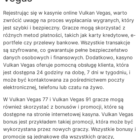
Rejestrując się w kasynie online Vulkan Vegas, warto
zwrócić uwagę na proces wypłacania wygranych, który
jest szybki i bezpieczny. Gracze mogą skorzystać z
różnych metod płatności, takich jak karty kredytowe, e-
portfele czy przelewy bankowe. Wszystkie transakcje
są szyfrowane, co gwarantuje pełne bezpieczeństwo
danych osobowych i finansowych. Dodatkowo, kasyno
Vulkan Vegas oferuje pomocną obsługę klienta, która
jest dostępna 24 godziny na dobę, 7 dni w tygodniu, i
może być kontaktowana za pośrednictwem poczty
elektronicznej, telefonu lub czatu na żywo.
W Vulkan Vegas 77 i Vulkan Vegas 91 gracze mogą
również skorzystać z bonusów i promocji, które są
dostępne na stronie internetowej kasyna. Vulkan Vegas
bonus jest przykładem takiej promocji, która może być
wykorzystana przez nowych graczy. Wszystkie bonusy i
promocje są jednakowe dla wszystkich graczy,