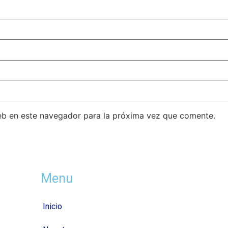
eb en este navegador para la próxima vez que comente.
Menu
Inicio