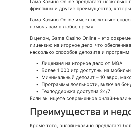
Гама Казино Online предлагает несколько
фриспины и другие преимущества, которые
Гама Казино Online имеет несколько спосо
помочь вам в любое время.
В целом, Gama Casino Online – это соврем
лицензию на игорное дело, что обеспечив
несколько способов депозита и программ 
Лицензия на игорное дело от MGA
Более 1 000 игр доступны на мобиль
Минимальный депозит – 10 евро, мак
Программы лояльности, включая бон
Техподдержка доступна 24/7
Если вы ищете современное онлайн-казино 
Преимущества и недо
Кроме того, онлайн-казино предлагает бо