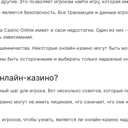
 другие. Это позволяет игрокам найти игру, которая им
является безопасность. Все транзакции и данные игро
 Casino Online имеет и свои недостатки. Один из них 
ть зависимыми.
шенничества. Некоторые онлайн-казино могут быть мо
жны быть осторожными и выбирать только надежные он
нлайн-казино?
ный шаг для игрока. Вот несколько советов, которые 
зино могут не иметь лицензии, что означает, что они
 игроков, чтобы узнать, является ли онлайн-казино на