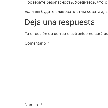
Проверьте безопасность. Убедитесь, что 
Если вы будете следовать этим советам, 
Deja una respuesta
Tu dirección de correo electrónico no será pu
Comentario
*
Nombre
*