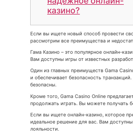
надежное онлайн-
казино?
Если вы ищете новый способ провести св
рассмотрим все преимущества и недостатк
Гама Казино – это популярное онлайн-кази
Вам доступны игры от известных разработч
Один из главных преимуществ Gama Casino
и обеспечивает безопасность транзакций.
безопасны.
Кроме того, Gama Casino Online предлага
продолжать играть. Вы можете получать бо
Если вы ищете онлайн-казино, которое пре
идеальное решение для вас. Вам доступны
лояльности.