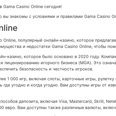
в Gama Casino Online сегодня!
о вы знакомы с условиями и правилами Gama Casino Onl
line
 Online, популярный онлайн-казино, которое предлагае
имущества и недостатки Gama Casino Online, чтобы по
айн-казино, которое было основано в 2020 году. Компа
 лицензированию игорного бизнеса (MGA). Это означае
еспечить безопасность и честность игроков.
лее 1 000 игр, включая слоты, карточные игры, рулетк
ь где угодно и когда угодно. Вам доступны игры от изв
пособов депозита, включая Visa, Mastercard, Skrill, Net
00 евро. Вам доступны также различные валюты, включа