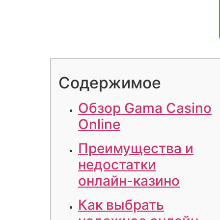
Содержимое
Обзор Gama Casino
Online
Преимущества и
недостатки
онлайн-казино
Как выбрать