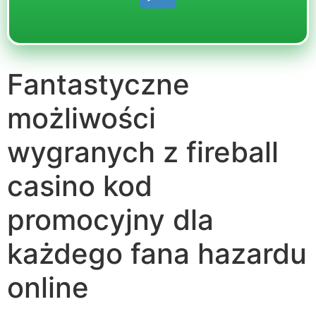
Fantastyczne
możliwości
wygranych z fireball
casino kod
promocyjny dla
każdego fana hazardu
online