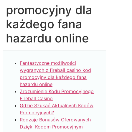
promocyjny dla
każdego fana
hazardu online
Fantastyczne możliwości
wygranych z fireball casino kod
promocyjny dla każdego fana
hazardu online
Zrozumienie Kodu Promocyjnego
Fireball Casino
Gdzie Szukać Aktualnych Kodów
Promocyjnych?
Rodzaje Bonusów Oferowanych
Dzięki Kodom Promocyjnym