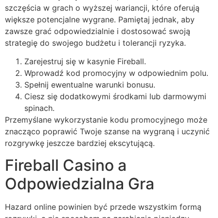
szczęścia w grach o wyższej wariancji, które oferują
większe potencjalne wygrane. Pamiętaj jednak, aby
zawsze grać odpowiedzialnie i dostosować swoją
strategię do swojego budżetu i tolerancji ryzyka.
Zarejestruj się w kasynie Fireball.
Wprowadź kod promocyjny w odpowiednim polu.
Spełnij ewentualne warunki bonusu.
Ciesz się dodatkowymi środkami lub darmowymi
spinach.
Przemyślane wykorzystanie kodu promocyjnego może
znacząco poprawić Twoje szanse na wygraną i uczynić
rozgrywkę jeszcze bardziej ekscytującą.
Fireball Casino a
Odpowiedzialna Gra
Hazard online powinien być przede wszystkim formą