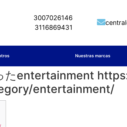
3007026146
centra
3116869431
otros
Nuestras marcas
ertainment https:/
tegory/entertainment/
/