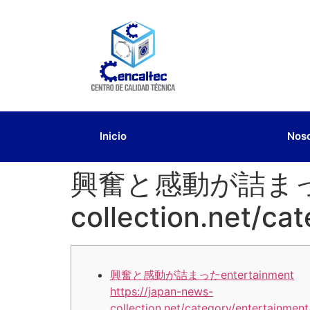
Inicio
Nos
興奮と感動が詰まったent
collection.net/ca
興奮と感動が詰まったentertainment
https://japan-news-
collection.net/category/entertainment