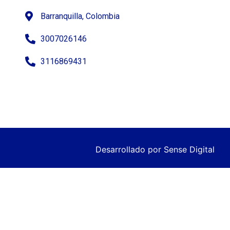
Barranquilla, Colombia
3007026146
3116869431
Desarrollado por
Sense Digital