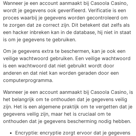
Wanneer je een account aanmaakt bij Casoola Casino,
wordt je gegevens ook geverifieerd. Verificatie is een
proces waarbij je gegevens worden gecontroleerd om
te zorgen dat ze correct zijn. Dit betekent dat zelfs als
een hacker inbreken kan in de database, hij niet in staat
is om je gegevens te gebruiken.
Om je gegevens extra te beschermen, kan je ook een
veilige wachtwoord gebruiken. Een veilige wachtwoord
is een wachtwoord dat niet gebruikt wordt door
anderen en dat niet kan worden geraden door een
computerprogramma.
Wanneer je een account aanmaakt bij Casoola Casino, is
het belangrijk om te onthouden dat je gegevens veilig
zijn. Het is een algemene praktijk om te vergetten dat je
gegevens veilig zijn, maar het is cruciaal om te
onthouden dat je gegevens bescherming nodig hebben.
Encryptie: encryptie zorgt ervoor dat je gegevens