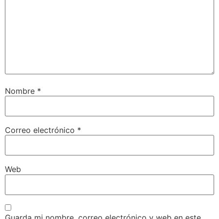
Nombre
*
Correo electrónico
*
Web
Guarda mi nombre, correo electrónico y web en este