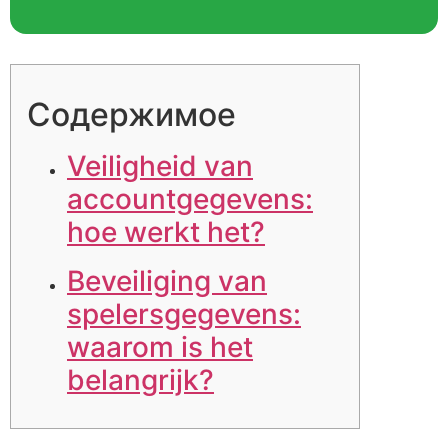
Содержимое
Veiligheid van
accountgegevens:
hoe werkt het?
Beveiliging van
spelersgegevens:
waarom is het
belangrijk?