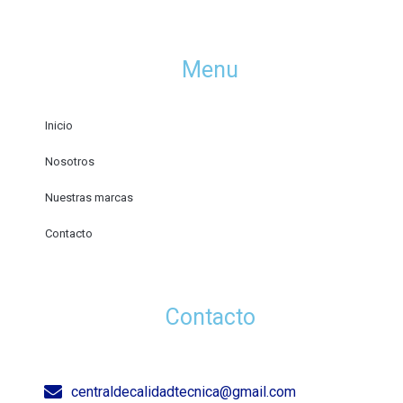
Menu
Inicio
Nosotros
Nuestras marcas
Contacto
Contacto
centraldecalidadtecnica@gmail.com