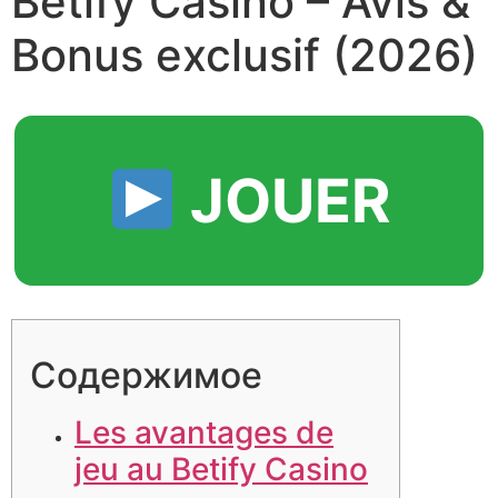
Betify Casino – Avis &
Bonus exclusif (2026)
JOUER
Содержимое
Les avantages de
jeu au Betify Casino