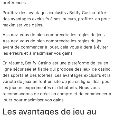
préférences.
Profitez des avantages exclusifs : Betify Casino offre
des avantages exclusifs à ses joueurs, profitez-en pour
maximiser vos gains.
Assurez-vous de bien comprendre les règles du jeu :
Assurez-vous de bien comprendre les règles du jeu
avant de commencer à jouer, cela vous aidera à éviter
les erreurs et à maximiser vos gains.
En résumé, Betify Casino est une plateforme de jeu en
ligne sécurisée et fiable qui propose des jeux de casino,
des sports et des loteries. Les avantages exclusifs et la
variété de jeux en font un site de jeu en ligne idéal pour
les joueurs expérimentés et débutants. Nous vous
recommandons de créer un compte et de commencer à
jouer pour maximiser vos gains.
Les avantages de jeu au