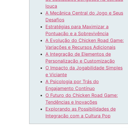
louca
A Mecânica Central do Jogo e Seus
Desafios
Estratégias para Maximizar a
Pontuação e a Sobrevivência
A Evolução do Chicken Road Game:
Variações e Recursos Adicionais
A Integração de Elementos de
Personalização e Customização
O Impacto da Jogabilidade Simples
e Viciante
A Psicologia por Trás do
Engajamento Contínuo
O Futuro do Chicken Road Game:
Tendências e Inovações
Explorando as Possibilidades de
Integração com a Cultura Pop