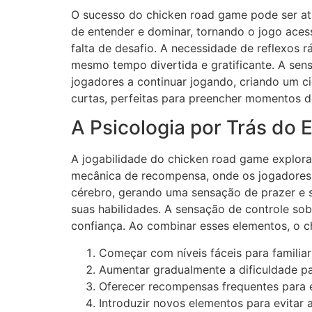
O sucesso do chicken road game pode ser atri
de entender e dominar, tornando o jogo acessí
falta de desafio. A necessidade de reflexos 
mesmo tempo divertida e gratificante. A sens
jogadores a continuar jogando, criando um ci
curtas, perfeitas para preencher momentos d
A Psicologia por Trás do
A jogabilidade do chicken road game explora
mecânica de recompensa, onde os jogadores
cérebro, gerando uma sensação de prazer e s
suas habilidades. A sensação de controle s
confiança. Ao combinar esses elementos, o 
Começar com níveis fáceis para familia
Aumentar gradualmente a dificuldade pa
Oferecer recompensas frequentes para 
Introduzir novos elementos para evitar 