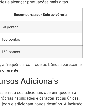
des e alcançar pontuações mais altas.
Recompensa por Sobrevivência
50 pontos
100 pontos
150 pontos
os, a frequência com que os bônus aparecem e
 diferente.
rsos Adicionais
es e recursos adicionais que enriquecem a
prias habilidades e características únicas.
o jogo e adicionam novos desafios. A inclusão