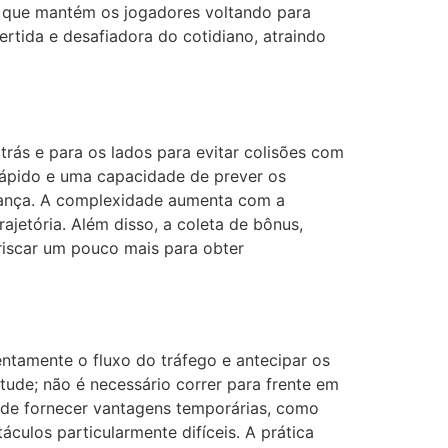
e que mantém os jogadores voltando para
rtida e desafiadora do cotidiano, atraindo
trás e para os lados para evitar colisões com
 rápido e uma capacidade de prever os
avança. A complexidade aumenta com a
ajetória. Além disso, a coleta de bônus,
riscar um pouco mais para obter
entamente o fluxo do tráfego e antecipar os
tude; não é necessário correr para frente em
ode fornecer vantagens temporárias, como
culos particularmente difíceis. A prática