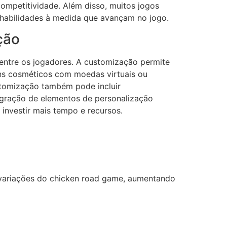
ompetitividade. Além disso, muitos jogos
habilidades à medida que avançam no jogo.
ção
 entre os jogadores. A customização permite
ens cosméticos com moedas virtuais ou
stomização também pode incluir
egração de elementos de personalização
 investir mais tempo e recursos.
variações do chicken road game, aumentando