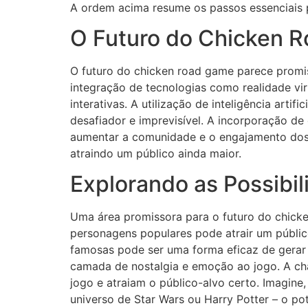
A ordem acima resume os passos essenciais p
O Futuro do Chicken 
O futuro do chicken road game parece promi
integração de tecnologias como realidade vir
interativas. A utilização de inteligência arti
desafiador e imprevisível. A incorporação de
aumentar a comunidade e o engajamento dos 
atraindo um público ainda maior.
Explorando as Possibi
Uma área promissora para o futuro do chicke
personagens populares pode atrair um público
famosas pode ser uma forma eficaz de gerar 
camada de nostalgia e emoção ao jogo. A cha
jogo e atraiam o público-alvo certo. Imagin
universo de Star Wars ou Harry Potter – o pot