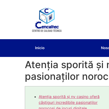
Inicio
Nos
Atenția sporită și 
pasionaților noroc
Atenția sporită și nv casino oferă
câștiguri incredibile pasionaților
norocoși de jocuri digitale