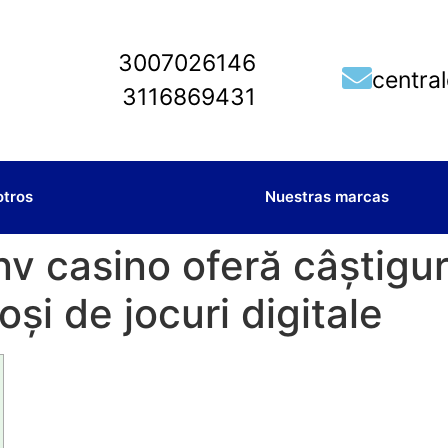
3007026146
centra
3116869431
otros
Nuestras marcas
nv casino oferă câștigur
oși de jocuri digitale