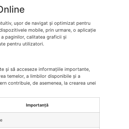
Online
tuitiv, ușor de navigat și optimizat pentru
dispozitivele mobile, prin urmare, o aplicație
paginilor, calitatea graficii și
e pentru utilizatori.
ate și să acceseze informațiile importante,
rea temelor, a limbilor disponibile și a
dern contribuie, de asemenea, la crearea unei
Importanță
re