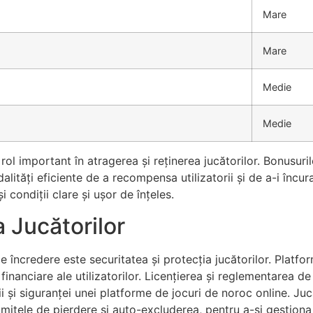
Mare
Mare
Medie
Medie
rol important în atragerea și reținerea jucătorilor. Bonusuri
dalități eficiente de a recompensa utilizatorii și de a-i încu
 condiții clare și ușor de înțeles.
a Jucătorilor
e încredere este securitatea și protecția jucătorilor. Platfor
financiare ale utilizatorilor. Licențierea și reglementarea d
ii și siguranței unei platforme de jocuri de noroc online. Ju
limitele de pierdere și auto-excluderea, pentru a-și gestio