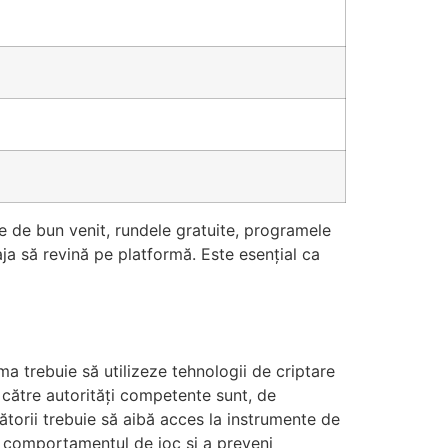
le de bun venit, rundele gratuite, programele
raja să revină pe platformă. Este esențial ca
ma trebuie să utilizeze tehnologii de criptare
e către autorități competente sunt, de
cătorii trebuie să aibă acces la instrumente de
na comportamentul de joc și a preveni