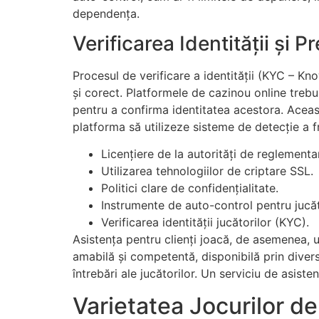
dependența.
Verificarea Identității și 
Procesul de verificare a identității (KYC – K
și corect. Platformele de cazinou online trebui
pentru a confirma identitatea acestora. Aceast
platforma să utilizeze sisteme de detecție a 
Licențiere de la autorități de reglement
Utilizarea tehnologiilor de criptare SSL.
Politici clare de confidențialitate.
Instrumente de auto-control pentru jucăt
Verificarea identității jucătorilor (KYC).
Asistența pentru clienți joacă, de asemenea, u
amabilă și competentă, disponibilă prin diver
întrebări ale jucătorilor. Un serviciu de asisten
Varietatea Jocurilor d