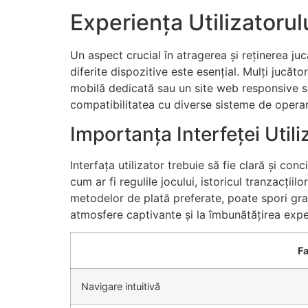
Experiența Utilizatoru
Un aspect crucial în atragerea și reținerea juc
diferite dispozitive este esențial. Mulți jucă
mobilă dedicată sau un site web responsive sun
compatibilitatea cu diverse sisteme de operare
Importanța Interfeței Utili
Interfața utilizator trebuie să fie clară și co
cum ar fi regulile jocului, istoricul tranzacțiil
metodelor de plată preferate, poate spori grad
atmosfere captivante și la îmbunătățirea expe
Fa
Navigare intuitivă