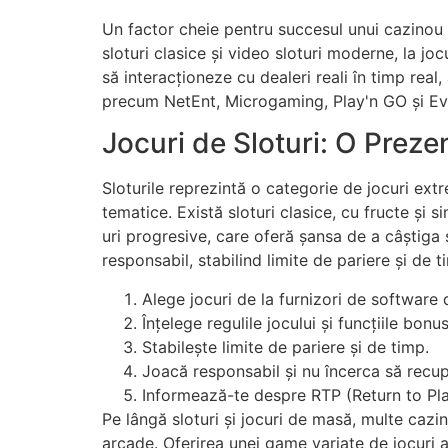
Un factor cheie pentru succesul unui cazinou o
sloturi clasice și video sloturi moderne, la jo
să interacționeze cu dealeri reali în timp rea
precum NetEnt, Microgaming, Play'n GO și Evolu
Jocuri de Sloturi: O Prez
Sloturile reprezintă o categorie de jocuri extre
tematice. Există sloturi clasice, cu fructe și 
uri progresive, care oferă șansa de a câștiga 
responsabil, stabilind limite de pariere și de t
Alege jocuri de la furnizori de software 
Înțelege regulile jocului și funcțiile bonus
Stabilește limite de pariere și de timp.
Joacă responsabil și nu încerca să recupe
Informează-te despre RTP (Return to Play
Pe lângă sloturi și jocuri de masă, multe cazin
arcade. Oferirea unei game variate de jocuri a