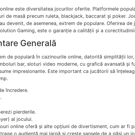
nline este diversitatea jocurilor oferite. Platformele popul
curi de masă precum ruleta, blackjack, baccarat și poker. Jocu
l, au devenit, de asemenea, extrem de populare. Oferirea de 
tion Gaming, este o garanție a calității și a corectitudinii 
entare Generală
m de populară în cazinourile online, datorită simplității lor, 
simboluri bar, sloturi video moderne, cu grafică avansată și 
sume impresionante. Este important ca jucătorii să înțeleagă 
imp.
de încredere.
.
rezi pierderile.
er) al jocului.
ouri online oferă și alte opțiuni de divertisment, cum ar fi p
trage o audiență mai largă și crește șansele de a găsi un jo