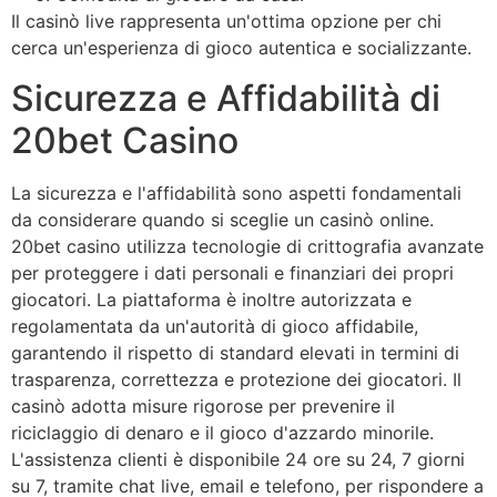
Il casinò live rappresenta un'ottima opzione per chi
cerca un'esperienza di gioco autentica e socializzante.
Sicurezza e Affidabilità di
20bet Casino
La sicurezza e l'affidabilità sono aspetti fondamentali
da considerare quando si sceglie un casinò online.
20bet casino utilizza tecnologie di crittografia avanzate
per proteggere i dati personali e finanziari dei propri
giocatori. La piattaforma è inoltre autorizzata e
regolamentata da un'autorità di gioco affidabile,
garantendo il rispetto di standard elevati in termini di
trasparenza, correttezza e protezione dei giocatori. Il
casinò adotta misure rigorose per prevenire il
riciclaggio di denaro e il gioco d'azzardo minorile.
L'assistenza clienti è disponibile 24 ore su 24, 7 giorni
su 7, tramite chat live, email e telefono, per rispondere a