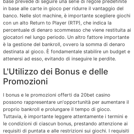
base prevede di seguire una serie di regole predefinite
in base alle carte in gioco per ridurre il vantaggio del
banco. Nelle slot machine, è importante scegliere giochi
con un alto Return to Player (RTP), che indica la
percentuale di denaro scommesso che viene restituita ai
giocatori nel lungo periodo. Un altro fattore importante
è la gestione del bankroll, ovvero la somma di denaro
destinata al gioco. È fondamentale stabilire un budget e
attenersi ad esso, evitando di inseguire le perdite.
L'Utilizzo dei Bonus e delle
Promozioni
I bonus e le promozioni offerti da 20bet casino
possono rappresentare un'opportunità per aumentare il
proprio bankroll e prolungare il tempo di gioco.
Tuttavia, è importante leggere attentamente i termini e
le condizioni di ciascun bonus, prestando attenzione ai
requisiti di puntata e alle restrizioni sui giochi. I requisiti