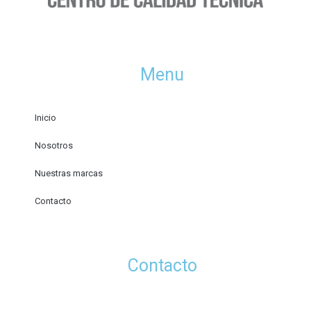
Menu
Inicio
Nosotros
Nuestras marcas
Contacto
Contacto