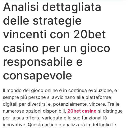
Analisi dettagliata
delle strategie
vincenti con 20bet
casino per un gioco
responsabile e
consapevole
Il mondo del gioco online è in continua evoluzione, e
sempre più persone si avvicinano alle piattaforme
digitali per divertirsi e, potenzialmente, vincere. Tra le
numerose opzioni disponibili,
20bet casino
si distingue
per la sua offerta variegata e le sue funzionalità
innovative. Questo articolo analizzerà in dettaglio le