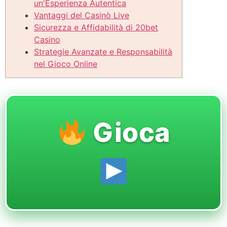
un'Esperienza Autentica
Vantaggi del Casinò Live
Sicurezza e Affidabilità di 20bet
Casino
Strategie Avanzate e Responsabilità
nel Gioco Online
Gioca