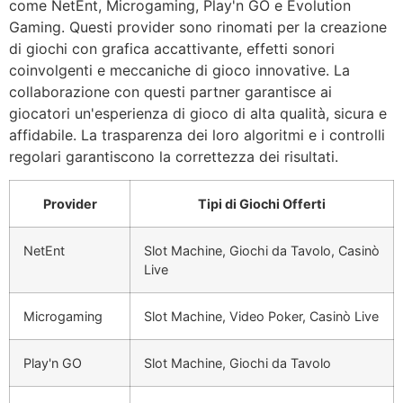
come NetEnt, Microgaming, Play'n GO e Evolution
Gaming. Questi provider sono rinomati per la creazione
di giochi con grafica accattivante, effetti sonori
coinvolgenti e meccaniche di gioco innovative. La
collaborazione con questi partner garantisce ai
giocatori un'esperienza di gioco di alta qualità, sicura e
affidabile. La trasparenza dei loro algoritmi e i controlli
regolari garantiscono la correttezza dei risultati.
Provider
Tipi di Giochi Offerti
NetEnt
Slot Machine, Giochi da Tavolo, Casinò
Live
Microgaming
Slot Machine, Video Poker, Casinò Live
Play'n GO
Slot Machine, Giochi da Tavolo