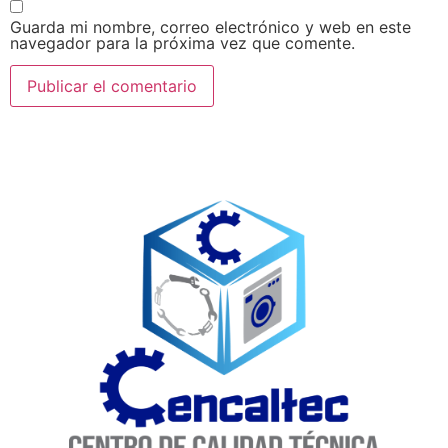
Guarda mi nombre, correo electrónico y web en este
navegador para la próxima vez que comente.