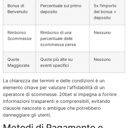
Bonus di
Percentuale sul primo
5x l'importo
Benvenuto
deposito
del bonus +
deposito
Rimborso
Rimborso di una
Nessuno
Scommesse
percentuale delle
scommesse perse
Quote
Quote più alte su
Nessuno
Maggiorate
eventi specifici
La chiarezza dei termini e delle condizioni è un
elemento chiave per valutare l'affidabilità di un
operatore di scommesse. 20bet si impegna a fornire
informazioni trasparenti e comprensibili, evitando
clausole nascoste o ambigue che potrebbero
danneggiare gli utenti.
Metodi di Pagamento e