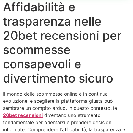
Affidabilità e
trasparenza nelle
20bet recensioni per
scommesse
consapevoli e
divertimento sicuro
Il mondo delle scommesse online è in continua
evoluzione, e scegliere la piattaforma giusta può
sembrare un compito arduo. In questo contesto, le
20bet recensioni
diventano uno strumento
fondamentale per orientarsi e prendere decisioni
informate. Comprendere l'affidabilità, la trasparenza e