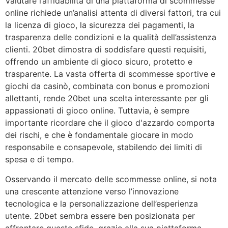
Valutare l’affidabilità di una piattaforma di scommesse
online richiede un’analisi attenta di diversi fattori, tra cui
la licenza di gioco, la sicurezza dei pagamenti, la
trasparenza delle condizioni e la qualità dell’assistenza
clienti. 20bet dimostra di soddisfare questi requisiti,
offrendo un ambiente di gioco sicuro, protetto e
trasparente. La vasta offerta di scommesse sportive e
giochi da casinò, combinata con bonus e promozioni
allettanti, rende 20bet una scelta interessante per gli
appassionati di gioco online. Tuttavia, è sempre
importante ricordare che il gioco d'azzardo comporta
dei rischi, e che è fondamentale giocare in modo
responsabile e consapevole, stabilendo dei limiti di
spesa e di tempo.
Osservando il mercato delle scommesse online, si nota
una crescente attenzione verso l’innovazione
tecnologica e la personalizzazione dell’esperienza
utente. 20bet sembra essere ben posizionata per
affrontare queste sfide, grazie alla sua piattaforma