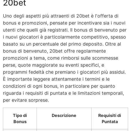
20bet
Uno degli aspetti più attraenti di 20bet è l'offerta di
bonus e promozioni, pensate per incentivare sia i nuovi
utenti che quelli già registrati. Il bonus di benvenuto per
i nuovi giocatori è particolarmente competitivo, spesso
basato su un percentuale del primo deposito. Oltre al
bonus di benvenuto, 20bet offre regolarmente
promozioni a tema, come rimborsi sulle scommesse
perse, quote maggiorate su eventi specifici, e
programmi fedeltà che premiano i giocatori più assidui.
È importante leggere attentamente i termini e le
condizioni di ogni bonus, in particolare per quanto
riguarda i requisiti di puntata e le limitazioni temporali,
per evitare sorprese.
Tipo di
Descrizione
Requisiti di
Bonus
Puntata