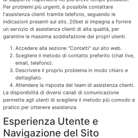
Per problemi più urgenti, è possibile contattare
l'assistenza clienti tramite telefono, seguendo le
indicazioni presenti sul sito. 20bet si impegna a fornire
un servizio di assistenza clienti di alta qualità, per
garantire la massima soddisfazione dei propri utenti.
Accedere alla sezione "Contatti" sul sito web.
Scegliere il metodo di contatto preferito (chat live,
email, telefono).
Descrivere il proprio problema in modo chiaro e
dettagliato.
Attendere la risposta del team di assistenza clienti.
La disponibilità di diversi canali di comunicazione
permette agli utenti di scegliere il metodo più comodo e
pratico per ottenere assistenza.
Esperienza Utente e
Navigazione del Sito