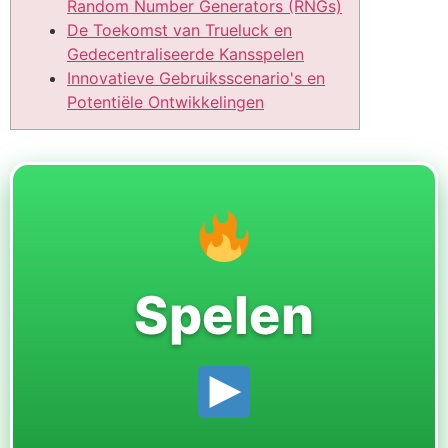
Random Number Generators (RNGs)
De Toekomst van Trueluck en
Gedecentraliseerde Kansspelen
Innovatieve Gebruiksscenario's en
Potentiële Ontwikkelingen
Spelen