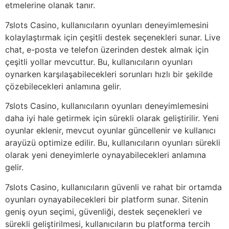
etmelerine olanak tanır.
7slots Casino, kullanıcıların oyunları deneyimlemesini
kolaylaştırmak için çeşitli destek seçenekleri sunar. Live
chat, e-posta ve telefon üzerinden destek almak için
çeşitli yollar mevcuttur. Bu, kullanıcıların oyunları
oynarken karşılaşabilecekleri sorunları hızlı bir şekilde
çözebilecekleri anlamına gelir.
7slots Casino, kullanıcıların oyunları deneyimlemesini
daha iyi hale getirmek için sürekli olarak geliştirilir. Yeni
oyunlar eklenir, mevcut oyunlar güncellenir ve kullanıcı
arayüzü optimize edilir. Bu, kullanıcıların oyunları sürekli
olarak yeni deneyimlerle oynayabilecekleri anlamına
gelir.
7slots Casino, kullanıcıların güvenli ve rahat bir ortamda
oyunları oynayabilecekleri bir platform sunar. Sitenin
geniş oyun seçimi, güvenliği, destek seçenekleri ve
sürekli geliştirilmesi, kullanıcıların bu platforma tercih