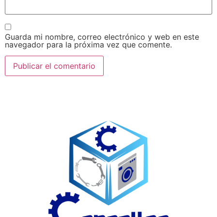
Guarda mi nombre, correo electrónico y web en este
navegador para la próxima vez que comente.