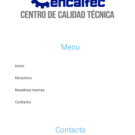
Menu
Inicio
Nosotros
Nuestras marcas
Contacto
Contacto