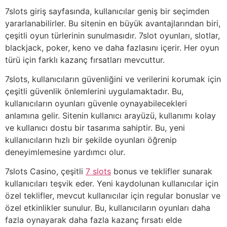
7slots giriş sayfasında, kullanıcılar geniş bir seçimden
yararlanabilirler. Bu sitenin en büyük avantajlarından biri,
çeşitli oyun türlerinin sunulmasıdır. 7slot oyunları, slotlar,
blackjack, poker, keno ve daha fazlasını içerir. Her oyun
türü için farklı kazanç fırsatları mevcuttur.
7slots, kullanıcıların güvenliğini ve verilerini korumak için
çeşitli güvenlik önlemlerini uygulamaktadır. Bu,
kullanıcıların oyunları güvenle oynayabilecekleri
anlamına gelir. Sitenin kullanıcı arayüzü, kullanımı kolay
ve kullanıcı dostu bir tasarıma sahiptir. Bu, yeni
kullanıcıların hızlı bir şekilde oyunları öğrenip
deneyimlemesine yardımcı olur.
7slots Casino, çeşitli
7 slots
bonus ve teklifler sunarak
kullanıcıları teşvik eder. Yeni kaydolunan kullanıcılar için
özel teklifler, mevcut kullanıcılar için regular bonuslar ve
özel etkinlikler sunulur. Bu, kullanıcıların oyunları daha
fazla oynayarak daha fazla kazanç fırsatı elde