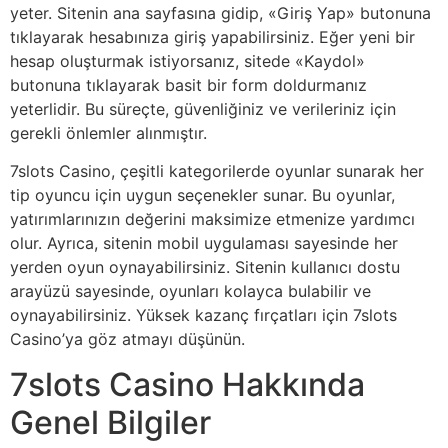
yeter. Sitenin ana sayfasına gidip, «Giriş Yap» butonuna
tıklayarak hesabınıza giriş yapabilirsiniz. Eğer yeni bir
hesap oluşturmak istiyorsanız, sitede «Kaydol»
butonuna tıklayarak basit bir form doldurmanız
yeterlidir. Bu süreçte, güvenliğiniz ve verileriniz için
gerekli önlemler alınmıştır.
7slots Casino, çeşitli kategorilerde oyunlar sunarak her
tip oyuncu için uygun seçenekler sunar. Bu oyunlar,
yatırımlarınızın değerini maksimize etmenize yardımcı
olur. Ayrıca, sitenin mobil uygulaması sayesinde her
yerden oyun oynayabilirsiniz. Sitenin kullanıcı dostu
arayüzü sayesinde, oyunları kolayca bulabilir ve
oynayabilirsiniz. Yüksek kazanç fırçatları için 7slots
Casino’ya göz atmayı düşünün.
7slots Casino Hakkında
Genel Bilgiler