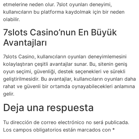
etmelerine neden olur. 7slot oyunları deneyimi,
kullanıcıların bu platforma kaydolmak için bir neden
olabilir.
7slots Casino’nun En Büyük
Avantajları
7slots Casino, kullanıcıların oyunları deneyimlemesini
kolaylaştıran çeşitli avantajlar sunar. Bu, sitenin geniş
oyun seçimi, güvenliği, destek seçenekleri ve sürekli
geliştirilmesidir. Bu avantajlar, kullanıcıların oyunları daha
rahat ve güvenli bir ortamda oynayabilecekleri anlamına
gelir.
Deja una respuesta
Tu dirección de correo electrónico no será publicada.
Los campos obligatorios están marcados con
*