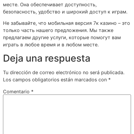
месте. Она обеспечивает доступность,
безопасность, удобство и широкий доступ к играм.
Не забывайте, что мобильная версия 7к казино – это
только часть нашего предложения. Мы также
предлагаем другие услуги, которые помогут вам
играть в любое время и в любом месте.
Deja una respuesta
Tu dirección de correo electrónico no será publicada.
Los campos obligatorios están marcados con
*
Comentario
*