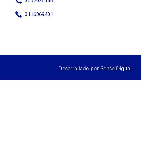
3007026146
3116869431
Desarrollado por
Sense Digital