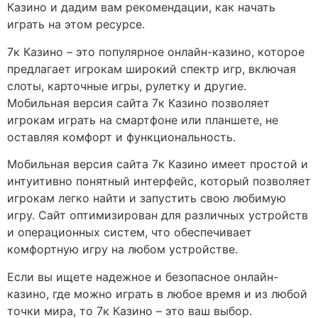
Казино и дадим вам рекомендации, как начать
играть на этом ресурсе.
7к Казино – это популярное онлайн-казино, которое
предлагает игрокам широкий спектр игр, включая
слоты, карточные игры, рулетку и другие.
Мобильная версия сайта 7к Казино позволяет
игрокам играть на смартфоне или планшете, не
оставляя комфорт и функциональность.
Мобильная версия сайта 7к Казино имеет простой и
интуитивно понятный интерфейс, который позволяет
игрокам легко найти и запустить свою любимую
игру. Сайт оптимизирован для различных устройств
и операционных систем, что обеспечивает
комфортную игру на любом устройстве.
Если вы ищете надежное и безопасное онлайн-
казино, где можно играть в любое время и из любой
точки мира, то 7к Казино – это ваш выбор.