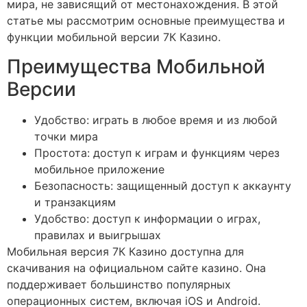
мира, не зависящий от местонахождения. В этой
статье мы рассмотрим основные преимущества и
функции мобильной версии 7К Казино.
Преимущества Мобильной
Версии
Удобство: играть в любое время и из любой
точки мира
Простота: доступ к играм и функциям через
мобильное приложение
Безопасность: защищенный доступ к аккаунту
и транзакциям
Удобство: доступ к информации о играх,
правилах и выигрышах
Мобильная версия 7К Казино доступна для
скачивания на официальном сайте казино. Она
поддерживает большинство популярных
операционных систем, включая iOS и Android.