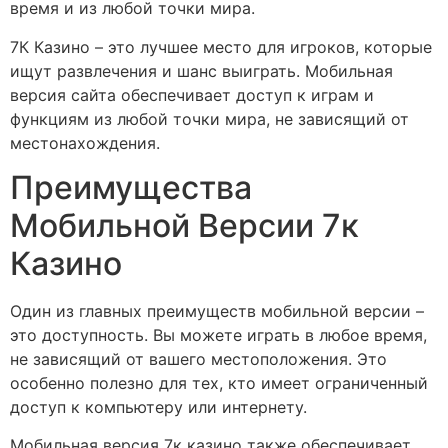
время и из любой точки мира.
7К Казино – это лучшее место для игроков, которые
ищут развлечения и шанс выиграть. Мобильная
версия сайта обеспечивает доступ к играм и
функциям из любой точки мира, не зависящий от
местонахождения.
Преимущества
Мобильной Версии 7к
Казино
Один из главных преимуществ мобильной версии –
это доступность. Вы можете играть в любое время,
не зависящий от вашего местоположения. Это
особенно полезно для тех, кто имеет ограниченный
доступ к компьютеру или интернету.
Мобильная версия 7к казино также обеспечивает