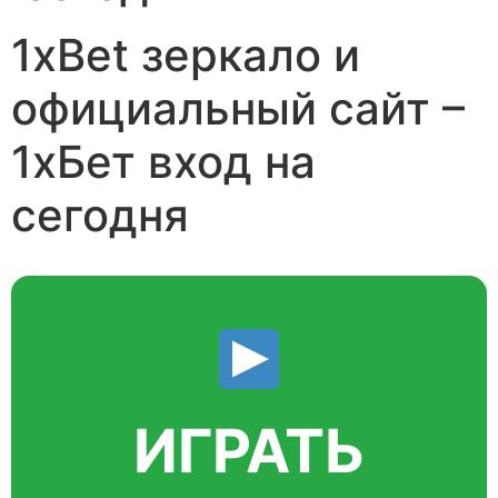
1xBet зеркало и
официальный сайт –
1хБет вход на
сегодня
ИГРАТЬ