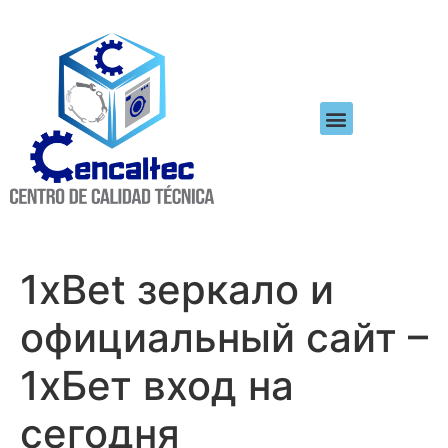
1xBet зеркало и
официальный сайт –
1хБет вход на
сегодня