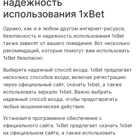
надежность
использования 1xBet
Однако, как и в любом другом интернет-ресурсе,
безопасность и надежность использования 1xBet
также зависят от вашего поведения. Вот несколько
рекомендаций, которые помогут вам использовать
1xBet безопасно:
Выберите надежный способ входа. 1xBet предлагает
несколько способов входа, включая регистрацию
через официальный сайт, скачать 1xbet, а также
использовать зеркало 1xbet. Важно выбрать
надежный способ входа, чтобы предотвратить
любые мошеннические действия.
Установите программное обеспечение с
официального сайта. 1xBet предлагает скачать 1xbet
на официальном сайте, а также использовать