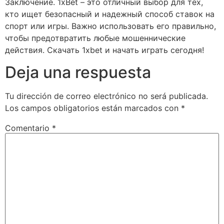
Заключение. 1xBet – это отличный выбор для тех,
кто ищет безопасный и надежный способ ставок на
спорт или игры. Важно использовать его правильно,
чтобы предотвратить любые мошеннические
действия. Скачать 1xbet и начать играть сегодня!
Deja una respuesta
Tu dirección de correo electrónico no será publicada.
Los campos obligatorios están marcados con
*
Comentario
*