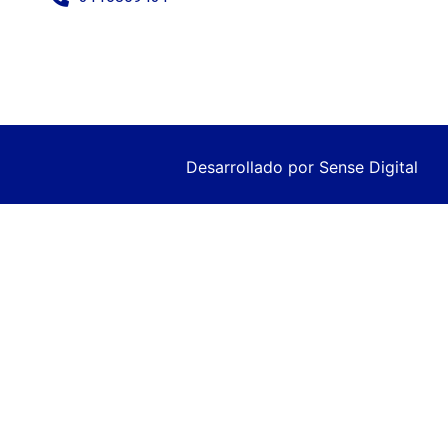
Desarrollado por
Sense Digital