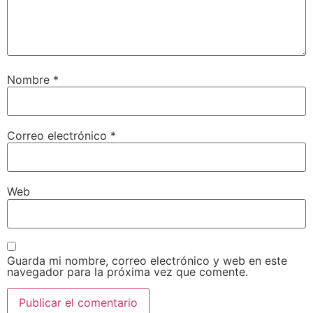
Nombre
*
Correo electrónico
*
Web
Guarda mi nombre, correo electrónico y web en este
navegador para la próxima vez que comente.