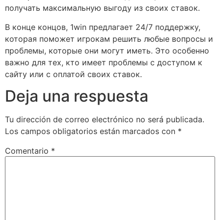
получать максимальную выгоду из своих ставок.
В конце концов, 1win предлагает 24/7 поддержку,
которая поможет игрокам решить любые вопросы и
проблемы, которые они могут иметь. Это особенно
важно для тех, кто имеет проблемы с доступом к
сайту или с оплатой своих ставок.
Deja una respuesta
Tu dirección de correo electrónico no será publicada.
Los campos obligatorios están marcados con
*
Comentario
*