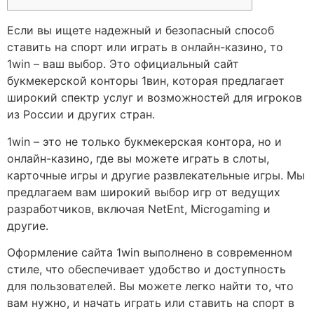
Если вы ищете надежный и безопасный способ
ставить на спорт или играть в онлайн-казино, то
1win – ваш выбор. Это официальный сайт
букмекерской конторы 1вин, которая предлагает
широкий спектр услуг и возможностей для игроков
из России и других стран.
1win – это не только букмекерская контора, но и
онлайн-казино, где вы можете играть в слоты,
карточные игры и другие развлекательные игры. Мы
предлагаем вам широкий выбор игр от ведущих
разработчиков, включая NetEnt, Microgaming и
другие.
Оформление сайта 1win выполнено в современном
стиле, что обеспечивает удобство и доступность
для пользователей. Вы можете легко найти то, что
вам нужно, и начать играть или ставить на спорт в