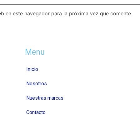
eb en este navegador para la próxima vez que comente.
Menu
Inicio
Nosotros
Nuestras marcas
Contacto