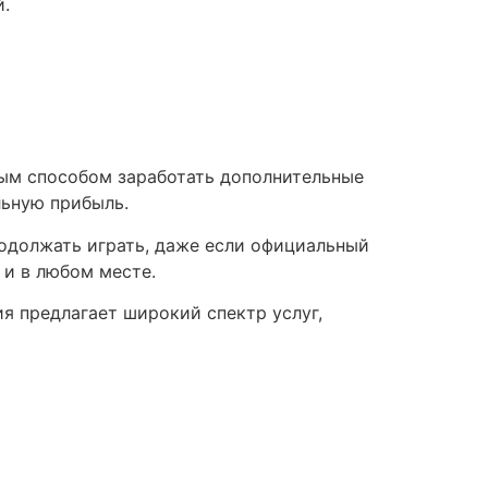
й.
чным способом заработать дополнительные
льную прибыль.
родолжать играть, даже если официальный
 и в любом месте.
ия предлагает широкий спектр услуг,