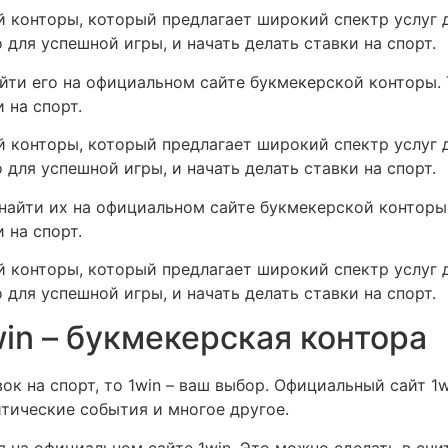
й конторы, который предлагает широкий спектр услуг д
 для успешной игры, и начать делать ставки на спорт.
айти его на официальном сайте букмекерской конторы. 
 на спорт.
й конторы, который предлагает широкий спектр услуг д
 для успешной игры, и начать делать ставки на спорт.
 найти их на официальном сайте букмекерской конторы.
 на спорт.
й конторы, который предлагает широкий спектр услуг д
 для успешной игры, и начать делать ставки на спорт.
in – букмекерская контора
к на спорт, то 1win – ваш выбор. Официальный сайт 1w
итические события и многое другое.
я на официальном сайте 1win. Это можно сделать в сч