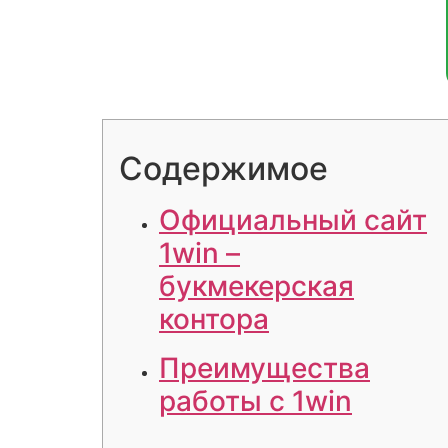
Содержимое
Официальный сайт
1win –
букмекерская
контора
Преимущества
работы с 1win