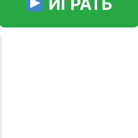
ИГРАТЬ