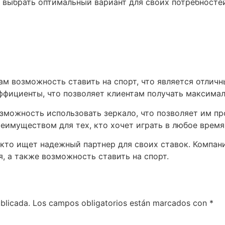
м выбрать оптимальный вариант для своих потребносте
там возможность ставить на спорт, что является отли
ффициенты, что позволяет клиентам получать максима
озможность использовать зеркало, что позволяет им п
реимуществом для тех, кто хочет играть в любое время
, кто ищет надежный партнер для своих ставок. Компан
, а также возможность ставить на спорт.
blicada.
Los campos obligatorios están marcados con
*