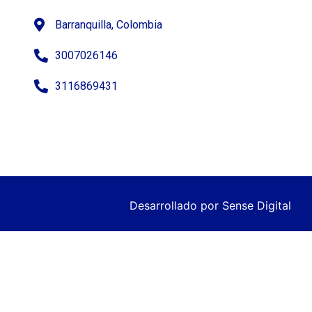
Barranquilla, Colombia
3007026146
3116869431
Desarrollado por
Sense Digital