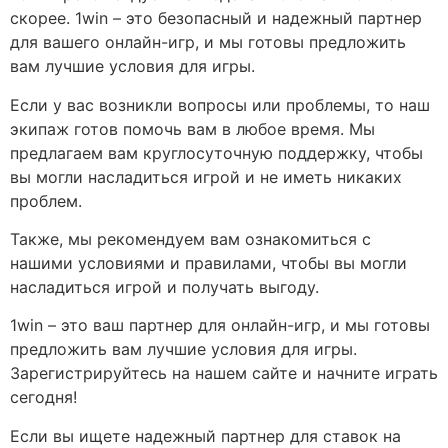
скорее. 1win – это безопасный и надежный партнер
для вашего онлайн-игр, и мы готовы предложить
вам лучшие условия для игры.
Если у вас возникли вопросы или проблемы, то наш
экипаж готов помочь вам в любое время. Мы
предлагаем вам круглосуточную поддержку, чтобы
вы могли насладиться игрой и не иметь никаких
проблем.
Также, мы рекомендуем вам ознакомиться с
нашими условиями и правилами, чтобы вы могли
насладиться игрой и получать выгоду.
1win – это ваш партнер для онлайн-игр, и мы готовы
предложить вам лучшие условия для игры.
Зарегистрируйтесь на нашем сайте и начните играть
сегодня!
Если вы ищете надежный партнер для ставок на