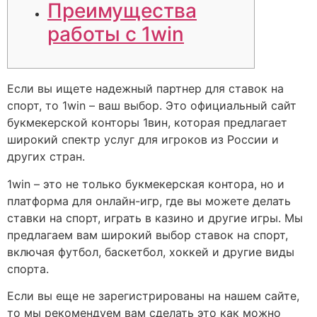
Преимущества
работы с 1win
Если вы ищете надежный партнер для ставок на
спорт, то 1win – ваш выбор. Это официальный сайт
букмекерской конторы 1вин, которая предлагает
широкий спектр услуг для игроков из России и
других стран.
1win – это не только букмекерская контора, но и
платформа для онлайн-игр, где вы можете делать
ставки на спорт, играть в казино и другие игры. Мы
предлагаем вам широкий выбор ставок на спорт,
включая футбол, баскетбол, хоккей и другие виды
спорта.
Если вы еще не зарегистрированы на нашем сайте,
то мы рекомендуем вам сделать это как можно