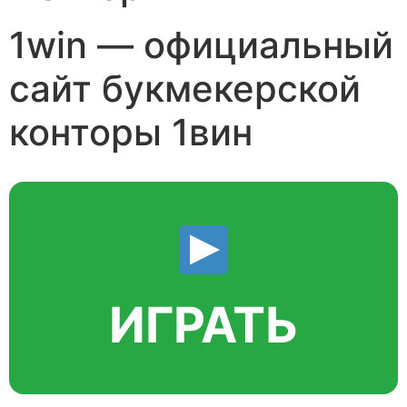
1win — официальный
сайт букмекерской
конторы 1вин
ИГРАТЬ