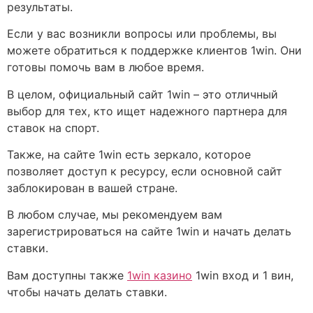
результаты.
Если у вас возникли вопросы или проблемы, вы
можете обратиться к поддержке клиентов 1win. Они
готовы помочь вам в любое время.
В целом, официальный сайт 1win – это отличный
выбор для тех, кто ищет надежного партнера для
ставок на спорт.
Также, на сайте 1win есть зеркало, которое
позволяет доступ к ресурсу, если основной сайт
заблокирован в вашей стране.
В любом случае, мы рекомендуем вам
зарегистрироваться на сайте 1win и начать делать
ставки.
Вам доступны также
1win казино
1win вход и 1 вин,
чтобы начать делать ставки.