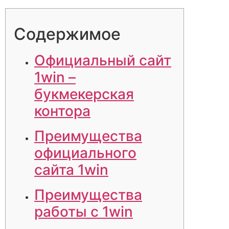
Содержимое
Официальный сайт
1win –
букмекерская
контора
Преимущества
официального
сайта 1win
Преимущества
работы с 1win