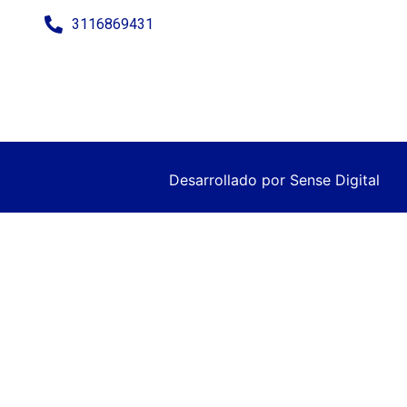
3116869431
Desarrollado por
Sense Digital