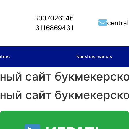
3007026146
centra
3116869431
otros
Nuestras marcas
ный сайт букмекерско
ный сайт букмекерско