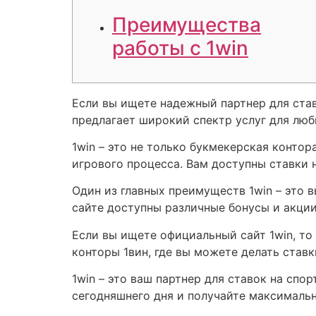
Преимущества
работы с 1win
Если вы ищете надежный партнер для став
предлагает широкий спектр услуг для люб
1win – это не только букмекерская контор
игрового процесса. Вам доступны ставки н
Один из главных преимуществ 1win – это 
сайте доступны различные бонусы и акции
Если вы ищете официальный сайт 1win, т
конторы 1вин, где вы можете делать став
1win – это ваш партнер для ставок на сп
сегодняшнего дня и получайте максималь