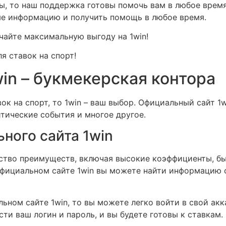
мы, то наш поддержка готовы помочь вам в любое врем
мые информацию и получить помощь в любое время.
чайте максимальную выгоду на 1win!
я ставок на спорт!
in – букмекерская контора
к на спорт, то 1win – ваш выбор. Официальный сайт 1w
итические события и многое другое.
ного сайта 1win
ство преимуществ, включая высокие коэффициенты, бы
 официальном сайте 1win вы можете найти информацию 
ном сайте 1win, то вы можете легко войти в свой акка
ти ваш логин и пароль, и вы будете готовы к ставкам.