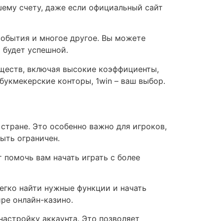
шему счету, даже если официальный сайт
 события и многое другое. Вы можете
 будет успешной.
уществ, включая высокие коэффициенты,
букмекерские конторы, 1win – ваш выбор.
 стране. Это особенно важно для игроков,
ыть ограничен.
 помочь вам начать играть с более
егко найти нужные функции и начать
ире онлайн-казино.
 настройку аккаунта. Это позволяет