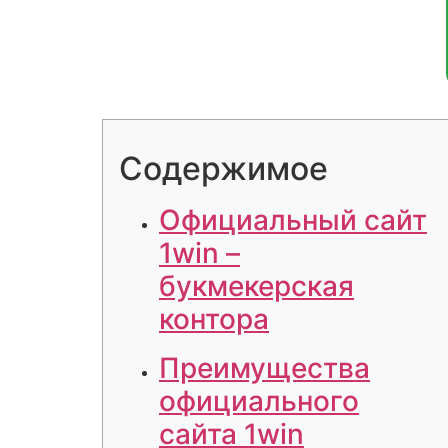
Содержимое
Официальный сайт
1win –
букмекерская
контора
Преимущества
официального
сайта 1win