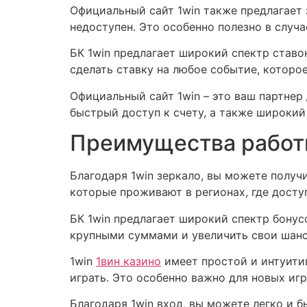
Официальный сайт 1win также предлагает 
недоступен. Это особенно полезно в случа
БК 1win предлагает широкий спектр ставок
сделать ставку на любое событие, которое
Официальный сайт 1win – это ваш партнер
быстрый доступ к счету, а также широкий 
Преимущества работы
Благодаря 1win зеркало, вы можете получи
которые проживают в регионах, где дост
БК 1win предлагает широкий спектр бонус
крупными суммами и увеличить свои шанс
1win
1вин казино
имеет простой и интуитив
играть. Это особенно важно для новых игр
Благодаря 1win вход, вы можете легко и б