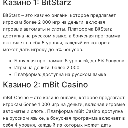
Казино 1: BitStarz
BitStarz – это казино онлайн, которое предлагает
игрокам более 2 000 игр на деньги, включая
игровые автоматы и слоты. Платформа BitStarz
доступна на русском языке, а бонусная программа
включает в себя 5 уровня, каждый из которых
может дать игроку до 5% бонусов.
Бонусная программа: 5 уровней, до 5% бонусов
Игры на деньги: более 2 000
Платформа: доступна на русском языке
Казино 2: mBit Casino
mBit Casino – это казино онлайн, которое предлагает
игрокам более 1 000 игр на деньги, включая игровые
автоматы и слоты. Платформа mBit Casino доступна
на русском языке, а бонусная программа включает в
себя 4 уровня, каждый из которых может дать