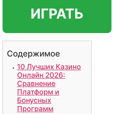
ИГРАТЬ
Содержимое
10 Лучших Казино
Онлайн 2026:
Сравнение
Платформ и
Бонусных
Программ