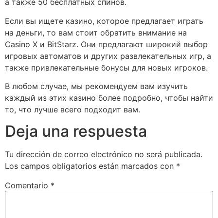
а также 50 бесплатных спинов.
Если вы ищете казино, которое предлагает играть
на деньги, то вам стоит обратить внимание на
Casino X и BitStarz. Они предлагают широкий выбор
игровых автоматов и других развлекательных игр, а
также привлекательные бонусы для новых игроков.
В любом случае, мы рекомендуем вам изучить
каждый из этих казино более подробно, чтобы найти
то, что лучше всего подходит вам.
Deja una respuesta
Tu dirección de correo electrónico no será publicada.
Los campos obligatorios están marcados con
*
Comentario
*