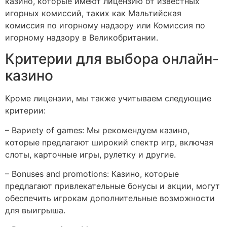
казино, которые имеют лицензию от известных
игорных комиссий, таких как Мальтийская
комиссия по игорному надзору или Комиссия по
игорному надзору в Великобритании.
Критерии для выбора онлайн-
казино
Кроме лицензии, мы также учитываем следующие
критерии:
– Вариety of games: Мы рекомендуем казино,
которые предлагают широкий спектр игр, включая
слоты, карточные игры, рулетку и другие.
– Bonuses and promotions: Казино, которые
предлагают привлекательные бонусы и акции, могут
обеспечить игрокам дополнительные возможности
для выигрыша.