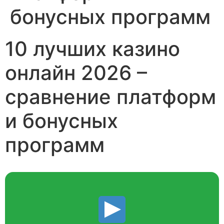
бонусных программ
10 лучших казино
онлайн 2026 –
сравнение платформ
и бонусных
программ