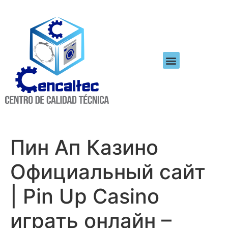
Пин Ап Казино
Официальный сайт
| Pin Up Casino
играть онлайн –