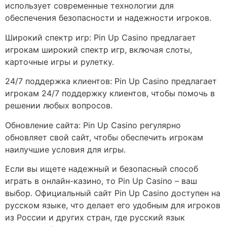
использует современные технологии для
обеспечения безопасности и надежности игроков.
Широкий спектр игр: Pin Up Casino предлагает
игрокам широкий спектр игр, включая слоты,
карточные игры и рулетку.
24/7 поддержка клиентов: Pin Up Casino предлагает
игрокам 24/7 поддержку клиентов, чтобы помочь в
решении любых вопросов.
Обновление сайта: Pin Up Casino регулярно
обновляет свой сайт, чтобы обеспечить игрокам
наилучшие условия для игры.
Если вы ищете надежный и безопасный способ
играть в онлайн-казино, то Pin Up Casino – ваш
выбор. Официальный сайт Pin Up Casino доступен на
русском языке, что делает его удобным для игроков
из России и других стран, где русский язык