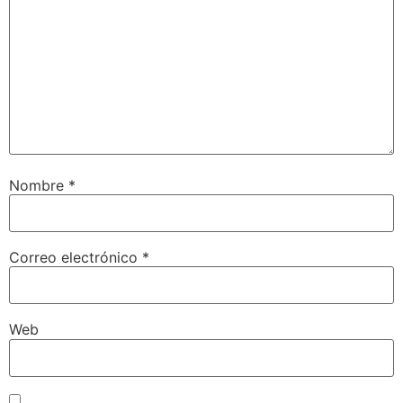
Nombre
*
Correo electrónico
*
Web