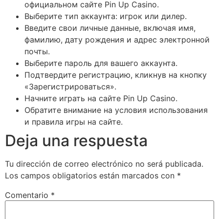
официальном сайте Pin Up Casino.
Выберите тип аккаунта: игрок или дилер.
Введите свои личные данные, включая имя,
фамилию, дату рождения и адрес электронной
почты.
Выберите пароль для вашего аккаунта.
Подтвердите регистрацию, кликнув на кнопку
«Зарегистрироваться».
Начните играть на сайте Pin Up Casino.
Обратите внимание на условия использования
и правила игры на сайте.
Deja una respuesta
Tu dirección de correo electrónico no será publicada.
Los campos obligatorios están marcados con
*
Comentario
*