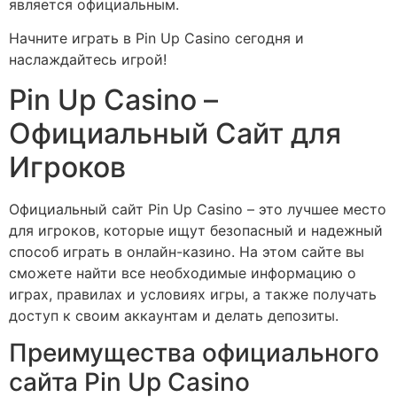
является официальным.
Начните играть в Pin Up Casino сегодня и
наслаждайтесь игрой!
Pin Up Casino –
Официальный Сайт для
Игроков
Официальный сайт Pin Up Casino – это лучшее место
для игроков, которые ищут безопасный и надежный
способ играть в онлайн-казино. На этом сайте вы
сможете найти все необходимые информацию о
играх, правилах и условиях игры, а также получать
доступ к своим аккаунтам и делать депозиты.
Преимущества официального
сайта Pin Up Casino