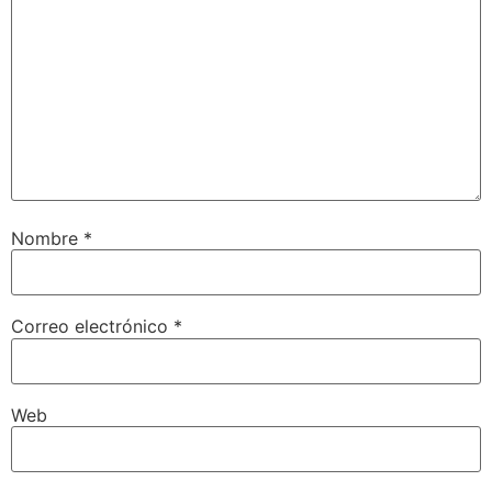
Nombre
*
Correo electrónico
*
Web