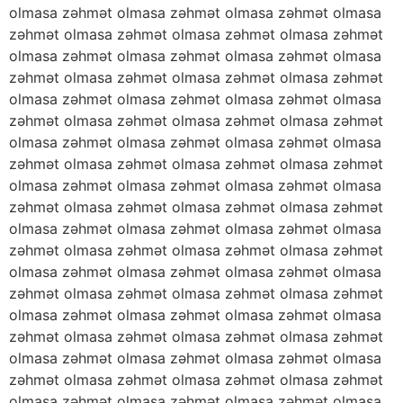
olmasa zəhmət olmasa zəhmət olmasa zəhmət olmasa
zəhmət olmasa zəhmət olmasa zəhmət olmasa zəhmət
olmasa zəhmət olmasa zəhmət olmasa zəhmət olmasa
zəhmət olmasa zəhmət olmasa zəhmət olmasa zəhmət
olmasa zəhmət olmasa zəhmət olmasa zəhmət olmasa
zəhmət olmasa zəhmət olmasa zəhmət olmasa zəhmət
olmasa zəhmət olmasa zəhmət olmasa zəhmət olmasa
zəhmət olmasa zəhmət olmasa zəhmət olmasa zəhmət
olmasa zəhmət olmasa zəhmət olmasa zəhmət olmasa
zəhmət olmasa zəhmət olmasa zəhmət olmasa zəhmət
olmasa zəhmət olmasa zəhmət olmasa zəhmət olmasa
zəhmət olmasa zəhmət olmasa zəhmət olmasa zəhmət
olmasa zəhmət olmasa zəhmət olmasa zəhmət olmasa
zəhmət olmasa zəhmət olmasa zəhmət olmasa zəhmət
olmasa zəhmət olmasa zəhmət olmasa zəhmət olmasa
zəhmət olmasa zəhmət olmasa zəhmət olmasa zəhmət
olmasa zəhmət olmasa zəhmət olmasa zəhmət olmasa
zəhmət olmasa zəhmət olmasa zəhmət olmasa zəhmət
olmasa zəhmət olmasa zəhmət olmasa zəhmət olmasa