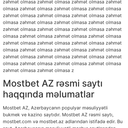
zəhmət olmasa zəhmət olmasa zəhmət olmasa zəhmət
olmasa zəhmət olmasa zəhmət olmasa zəhmət olmasa
zəhmət olmasa zəhmət olmasa zəhmət olmasa zəhmət
olmasa zəhmət olmasa zəhmət olmasa zəhmət olmasa
zəhmət olmasa zəhmət olmasa zəhmət olmasa zəhmət
olmasa zəhmət olmasa zəhmət olmasa zəhmət olmasa
zəhmət olmasa zəhmət olmasa zəhmət olmasa zəhmət
olmasa zəhmət olmasa zəhmət olmasa zəhmət olmasa
zəhmət olmasa zəhmət olmasa zəhmət olmasa zəhmət
olmasa zəhmət olmasa zəhmət olmasa zəhmət olmasa
zəhmət olmasa zəhmət olmasa z
Mostbet AZ rəsmi saytı
haqqında məlumatlar
Mostbet AZ, Azerbaycanın populyar məsuliyyətli
bukmek ve kazino saytıdır. Mostbet AZ rəsmi saytı,
mostbet.com və mostbet.az adlarından istifadə edir. Bu