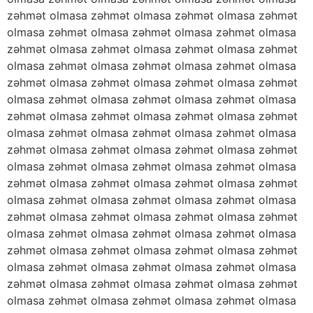
zəhmət olmasa zəhmət olmasa zəhmət olmasa zəhmət
olmasa zəhmət olmasa zəhmət olmasa zəhmət olmasa
zəhmət olmasa zəhmət olmasa zəhmət olmasa zəhmət
olmasa zəhmət olmasa zəhmət olmasa zəhmət olmasa
zəhmət olmasa zəhmət olmasa zəhmət olmasa zəhmət
olmasa zəhmət olmasa zəhmət olmasa zəhmət olmasa
zəhmət olmasa zəhmət olmasa zəhmət olmasa zəhmət
olmasa zəhmət olmasa zəhmət olmasa zəhmət olmasa
zəhmət olmasa zəhmət olmasa zəhmət olmasa zəhmət
olmasa zəhmət olmasa zəhmət olmasa zəhmət olmasa
zəhmət olmasa zəhmət olmasa zəhmət olmasa zəhmət
olmasa zəhmət olmasa zəhmət olmasa zəhmət olmasa
zəhmət olmasa zəhmət olmasa zəhmət olmasa zəhmət
olmasa zəhmət olmasa zəhmət olmasa zəhmət olmasa
zəhmət olmasa zəhmət olmasa zəhmət olmasa zəhmət
olmasa zəhmət olmasa zəhmət olmasa zəhmət olmasa
zəhmət olmasa zəhmət olmasa zəhmət olmasa zəhmət
olmasa zəhmət olmasa zəhmət olmasa zəhmət olmasa