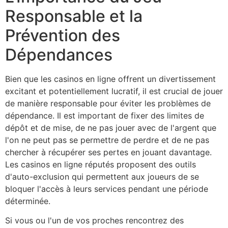
Responsable et la
Prévention des
Dépendances
Bien que les casinos en ligne offrent un divertissement
excitant et potentiellement lucratif, il est crucial de jouer
de manière responsable pour éviter les problèmes de
dépendance. Il est important de fixer des limites de
dépôt et de mise, de ne pas jouer avec de l'argent que
l'on ne peut pas se permettre de perdre et de ne pas
chercher à récupérer ses pertes en jouant davantage.
Les casinos en ligne réputés proposent des outils
d'auto-exclusion qui permettent aux joueurs de se
bloquer l'accès à leurs services pendant une période
déterminée.
Si vous ou l'un de vos proches rencontrez des