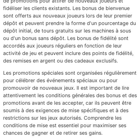
de promotions pour attirer de nouveaux joueurs et
fidéliser les clients existants. Les bonus de bienvenue
sont offerts aux nouveaux joueurs lors de leur premier
dépôt et peuvent prendre la forme d'un pourcentage du
dépôt initial, de tours gratuits sur les machines à sous
ou d'un bonus sans dépôt. Les bonus de fidélité sont
accordés aux joueurs réguliers en fonction de leur
activité de jeu et peuvent inclure des points de fidélité,
des remises en argent ou des cadeaux exclusifs.
Les promotions spéciales sont organisées régulièrement
pour célébrer des événements spéciaux ou pour
promouvoir de nouveaux jeux. Il est important de lire
attentivement les conditions générales des bonus et des
promotions avant de les accepter, car ils peuvent être
soumis à des exigences de mise spécifiques et à des
restrictions sur les jeux autorisés. Comprendre les
conditions de mise est essentiel pour maximiser ses
chances de gagner et de retirer ses gains.