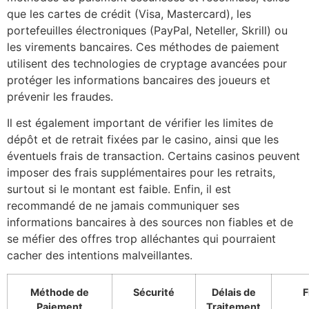
que les cartes de crédit (Visa, Mastercard), les
portefeuilles électroniques (PayPal, Neteller, Skrill) ou
les virements bancaires. Ces méthodes de paiement
utilisent des technologies de cryptage avancées pour
protéger les informations bancaires des joueurs et
prévenir les fraudes.
Il est également important de vérifier les limites de
dépôt et de retrait fixées par le casino, ainsi que les
éventuels frais de transaction. Certains casinos peuvent
imposer des frais supplémentaires pour les retraits,
surtout si le montant est faible. Enfin, il est
recommandé de ne jamais communiquer ses
informations bancaires à des sources non fiables et de
se méfier des offres trop alléchantes qui pourraient
cacher des intentions malveillantes.
Méthode de
Sécurité
Délais de
F
Paiement
Traitement