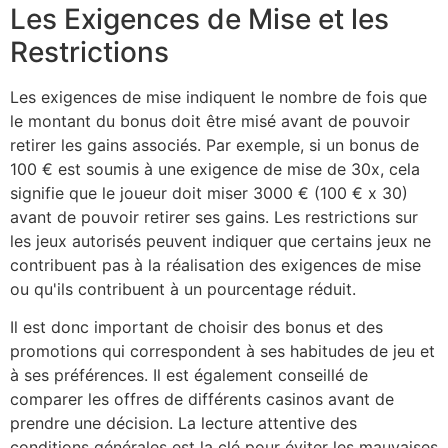
Les Exigences de Mise et les
Restrictions
Les exigences de mise indiquent le nombre de fois que
le montant du bonus doit être misé avant de pouvoir
retirer les gains associés. Par exemple, si un bonus de
100 € est soumis à une exigence de mise de 30x, cela
signifie que le joueur doit miser 3000 € (100 € x 30)
avant de pouvoir retirer ses gains. Les restrictions sur
les jeux autorisés peuvent indiquer que certains jeux ne
contribuent pas à la réalisation des exigences de mise
ou qu'ils contribuent à un pourcentage réduit.
Il est donc important de choisir des bonus et des
promotions qui correspondent à ses habitudes de jeu et
à ses préférences. Il est également conseillé de
comparer les offres de différents casinos avant de
prendre une décision. La lecture attentive des
conditions générales est la clé pour éviter les mauvaises