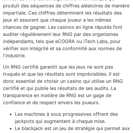
produit des séquences de chiffres aléatoires de manière
impartiale. Ces chiffres déterminent les résultats des
jeux et assurent que chaque joueur a les mêmes
chances de gagner. Les casinos en ligne réputés font
auditer régulièrement leur RNG par des organismes
indépendants, tels que eCOGRA ou iTech Labs, pour
vérifier son intégrité et sa conformité aux normes de
l'industrie.
Un RNG certifié garantit que les jeux ne sont pas
truqués et que les résultats sont imprévisibles. Il est
donc essentiel de choisir un casino qui utilise un RNG
certifié et qui publie les résultats de ses audits. La
transparence en matière de RNG est un gage de
confiance et de respect envers les joueurs.
Les machines à sous progressives offrent des
jackpots qui augmentent à chaque mise.
Le blackjack est un jeu de stratégie qui permet aux