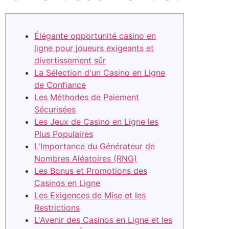
Élégante opportunité casino en
ligne pour joueurs exigeants et
divertissement sûr
La Sélection d'un Casino en Ligne
de Confiance
Les Méthodes de Paiement
Sécurisées
Les Jeux de Casino en Ligne les
Plus Populaires
L'Importance du Générateur de
Nombres Aléatoires (RNG)
Les Bonus et Promotions des
Casinos en Ligne
Les Exigences de Mise et les
Restrictions
L'Avenir des Casinos en Ligne et les