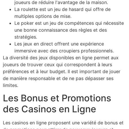
joueurs de réduire l'avantage de la maison.
La roulette est un jeu de hasard qui offre de
multiples options de mise.
Le poker est un jeu de compétences qui nécessite
une bonne connaissance des règles et des
stratégies.
Les jeux en direct offrent une expérience
immersive avec des croupiers professionnels.
La diversité des jeux disponibles en ligne permet aux
joueurs de trouver ceux qui correspondent à leurs
préférences et à leur budget. Il est important de jouer
de manière responsable et de ne pas dépasser ses
limites.
Les Bonus et Promotions
des Casinos en Ligne
Les casinos en ligne proposent une variété de bonus et