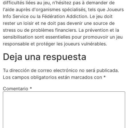
difficultés liées au jeu, n'hésitez pas à demander de
l'aide auprès d'organismes spécialisés, tels que Joueurs
Info Service ou la Fédération Addiction. Le jeu doit
rester un loisir et ne doit pas devenir une source de
stress ou de problèmes financiers. La prévention et la
sensibilisation sont essentielles pour promouvoir un jeu
responsable et protéger les joueurs vulnérables.
Deja una respuesta
Tu dirección de correo electrónico no será publicada.
Los campos obligatorios están marcados con
*
Comentario
*