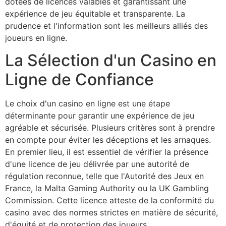
dotées de licences valables et garantissant une
expérience de jeu équitable et transparente. La
prudence et l'information sont les meilleurs alliés des
joueurs en ligne.
La Sélection d'un Casino en
Ligne de Confiance
Le choix d'un casino en ligne est une étape
déterminante pour garantir une expérience de jeu
agréable et sécurisée. Plusieurs critères sont à prendre
en compte pour éviter les déceptions et les arnaques.
En premier lieu, il est essentiel de vérifier la présence
d'une licence de jeu délivrée par une autorité de
régulation reconnue, telle que l'Autorité des Jeux en
France, la Malta Gaming Authority ou la UK Gambling
Commission. Cette licence atteste de la conformité du
casino avec des normes strictes en matière de sécurité,
d'équité et de protection des joueurs.