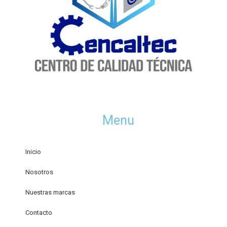
Menu
Inicio
Nosotros
Nuestras marcas
Contacto