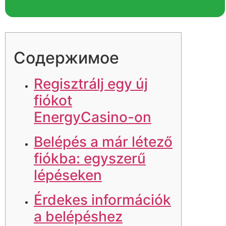
Содержимое
Regisztrálj egy új
fiókot
EnergyCasino-on
Belépés a már létező
fiókba: egyszerű
lépéseken
Érdekes információk
a belépéshez